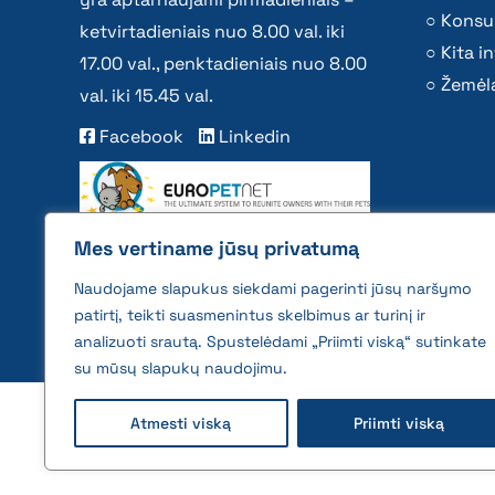
Konsu
ketvirtadieniais nuo 8.00 val. iki
Kita i
17.00 val., penktadieniais nuo 8.00
Žemėla
val. iki 15.45 val.
Facebook
Linkedin
Mes vertiname jūsų privatumą
Naudojame slapukus siekdami pagerinti jūsų naršymo
patirtį, teikti suasmenintus skelbimus ar turinį ir
analizuoti srautą. Spustelėdami „Priimti viską“ sutinkate
su mūsų slapukų naudojimu.
2026 © All rights reserved | VĮ Žemės ūkio duome
Atmesti viską
Priimti viską