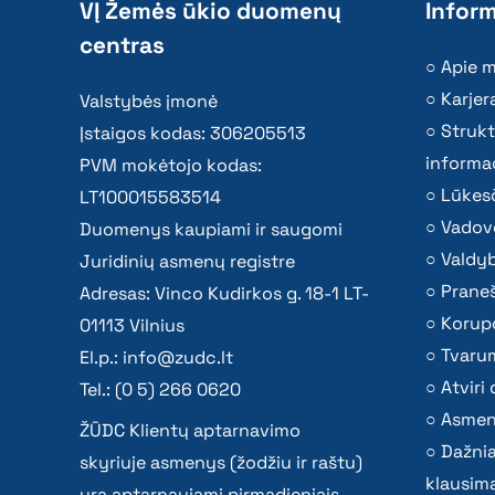
VĮ Žemės ūkio duomenų
Inform
centras
Apie 
Karjer
Valstybės įmonė
Strukt
Įstaigos kodas: 306205513
informac
PVM mokėtojo kodas:
Lūkesč
LT100015583514
Vadov
Duomenys kaupiami ir saugomi
Valdy
Juridinių asmenų registre
Praneš
Adresas: Vinco Kudirkos g. 18-1 LT-
Korupc
01113 Vilnius
Tvaru
El.p.:
info@zudc.lt
Atvir
Tel.: (0 5) 266 0620
Asmen
ŽŪDC Klientų aptarnavimo
Dažni
skyriuje asmenys (žodžiu ir raštu)
klausima
yra aptarnaujami pirmadieniais –