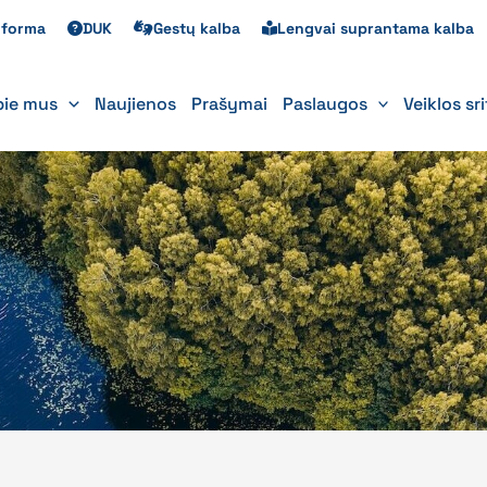
s forma
DUK
Gestų kalba
Lengvai suprantama kalba
pie mus
Naujienos
Prašymai
Paslaugos
Veiklos sr