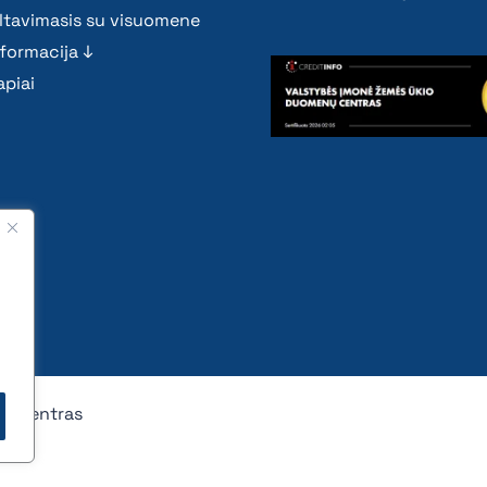
ltavimasis su visuomene
nformacija ↓
piai
nų centras