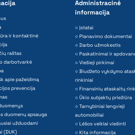
acija
Administracinė
informacija
mus
a
Įstatai
ūra ir kontaktinė
Planavimo dokumentai
ija
Darbo užmokestis
ių raštas
Paskatinimai ir apdovan
o darbotvarkė
Viešieji pirkimai
ba
Biudžeto vykdymo atas
k apie pažeidimą
rinkiniai
ijos prevencija
Finansinių ataskaitų rink
mas
Ūkio subjektų priežiūra
i duomenys
Tarnybiniai lengvieji
s duomenų apsauga
automobiliai
ausiai užduodami
Lėšos veiklai viešinti
i (DUK)
Kita informacija