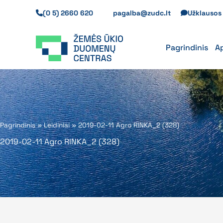
Pereiti
(0 5) 2660 620
pagalba@zudc.lt
Užklauso
prie
turinio
Pagrindinis
A
Pagrindinis
»
Leidiniai
»
2019-02-11 Agro RINKA_2 (328)
2019-02-11 Agro RINKA_2 (328)