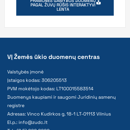
PRAMONĖS GAMYBOS DUOMENŲ
PAGAL ŽUVŲ RŪŠIS INTERAKTYVI
LENTA
VĮ Žemės ūkio duomenų centras
Valstybės įmonė
Įstaigos kodas: 306205513
PVM mokėtojo kodas: LT100015583514
Duomenys kaupiami ir saugomi Juridinių asmenų
registre
Adresas: Vinco Kudirkos g. 18-1 LT-01113 Vilnius
El.p.:
info@zudc.lt