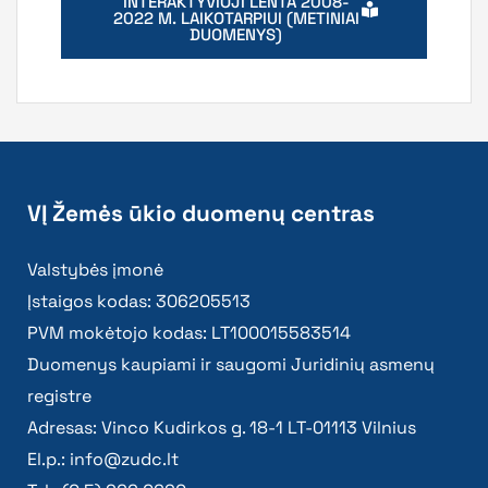
INTERAKTYVIOJI LENTA 2008-
2022 M. LAIKOTARPIUI (METINIAI
DUOMENYS)
VĮ Žemės ūkio duomenų centras
Valstybės įmonė
Įstaigos kodas: 306205513
PVM mokėtojo kodas: LT100015583514
Duomenys kaupiami ir saugomi Juridinių asmenų
registre
Adresas: Vinco Kudirkos g. 18-1 LT-01113 Vilnius
El.p.:
info@zudc.lt