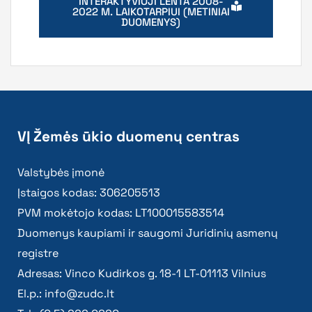
INTERAKTYVIOJI LENTA 2008-
2022 M. LAIKOTARPIUI (METINIAI
DUOMENYS)
VĮ Žemės ūkio duomenų centras
Valstybės įmonė
Įstaigos kodas: 306205513
PVM mokėtojo kodas: LT100015583514
Duomenys kaupiami ir saugomi Juridinių asmenų
registre
Adresas: Vinco Kudirkos g. 18-1 LT-01113 Vilnius
El.p.:
info@zudc.lt