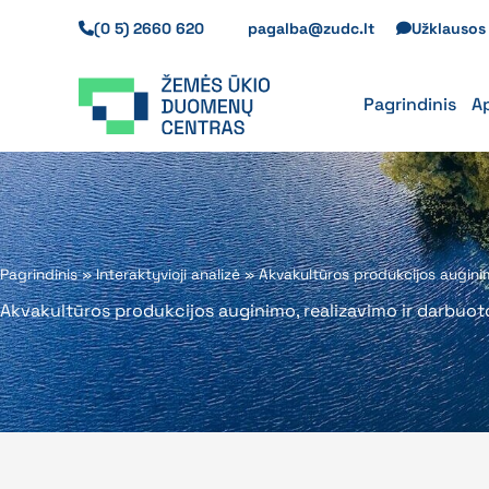
Pereiti
(0 5) 2660 620
pagalba@zudc.lt
Užklauso
prie
turinio
Pagrindinis
A
Pagrindinis
»
Interaktyvioji analizė
»
Akvakultūros produkcijos auginim
Akvakultūros produkcijos auginimo, realizavimo ir darbuot