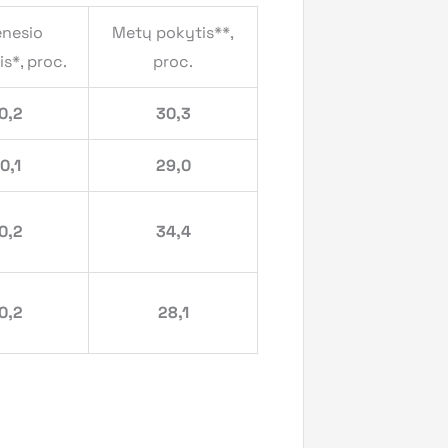
nesio
Metų pokytis**,
s*, proc.
proc.
0,2
30,3
0,1
29,0
0,2
34,4
0,2
28,1