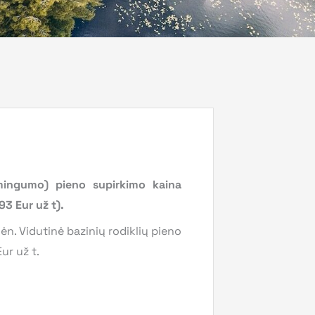
mingumo) pieno supirkimo kaina
,93
Eur už t).
n. Vidutinė bazinių rodiklių pieno
ur už t.