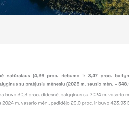
ė natūralaus (4,36 proc. riebumo ir 3,47 proc. balty
palyginus su praėjusiu mėnesiu (2025 m. sausio mėn. – 548
a buvo 30,3 proc. didesnė, palyginus su 2024 m. vasario mė
 2024 m. vasario mėn., padidėjo 29,0 proc. ir buvo 423,93 E