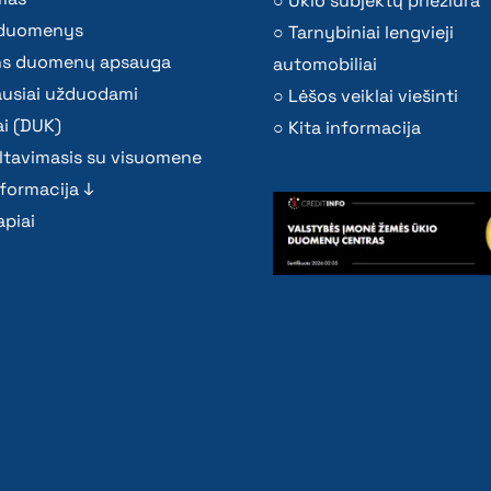
Ūkio subjektų priežiūra
i duomenys
Tarnybiniai lengvieji
s duomenų apsauga
automobiliai
ausiai užduodami
Lėšos veiklai viešinti
i (DUK)
Kita informacija
ltavimasis su visuomene
nformacija ↓
piai