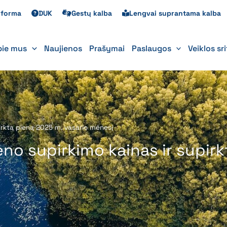
s forma
DUK
Gestų kalba
Lengvai suprantama kalba
pie mus
Naujienos
Prašymai
Paslaugos
Veiklos sr
pirktą pieną 2025 m. vasario mėnesį
eno supirkimo kainas ir supir