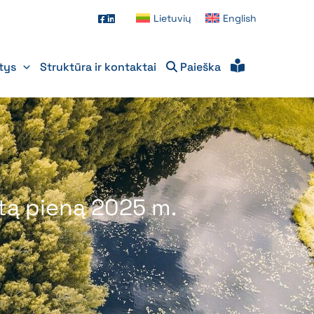
Lietuvių
English
itys
Struktūra ir kontaktai
Paieška
ktą pieną 2025 m.