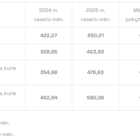
2024 m.
2025 m.
Mė
vasario mėn.
vasario mėn.
pokyti
422,27
550,21
328,65
423,93
, kurie
354,66
476,63
, kurie
452,94
580,06
mėn.
o mėn.