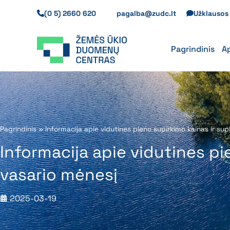
Pereiti
(0 5) 2660 620
pagalba@zudc.lt
Užklauso
prie
turinio
Pagrindinis
A
Pagrindinis
»
Informacija apie vidutines pieno supirkimo kainas ir su
Informacija apie vidutines pi
vasario mėnesį
2025-03-19