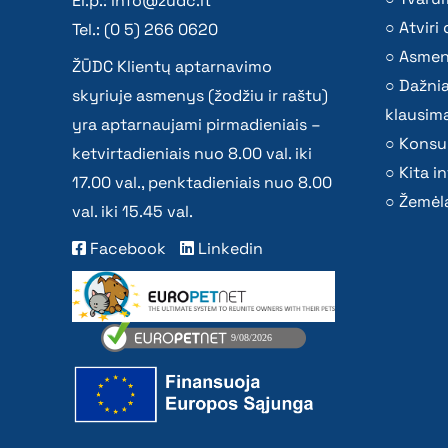
El.p.:
info@zudc.lt
Atvir
Tel.: (0 5) 266 0620
Asmen
ŽŪDC Klientų aptarnavimo
Dažni
skyriuje asmenys (žodžiu ir raštu)
klausima
yra aptarnaujami pirmadieniais –
Konsu
ketvirtadieniais nuo 8.00 val. iki
Kita i
17.00 val., penktadieniais nuo 8.00
Žemėla
val. iki 15.45 val.
Facebook
Linkedin