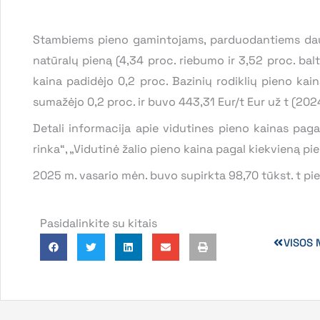
Stambiems pieno gamintojams, parduodantiems daug
natūralų pieną (4,34 proc. riebumo ir 3,52 proc. ba
kaina padidėjo 0,2 proc. Bazinių rodiklių pieno k
sumažėjo 0,2 proc. ir buvo 443,31 Eur/t Eur už t (2024
Detali informacija apie vidutines pieno kainas paga
rinka“, „Vidutinė žalio pieno kaina pagal kiekvieną pie
2025 m. vasario mėn. buvo supirkta 98,70 tūkst. t pi
Pasidalinkite su kitais
VISOS 