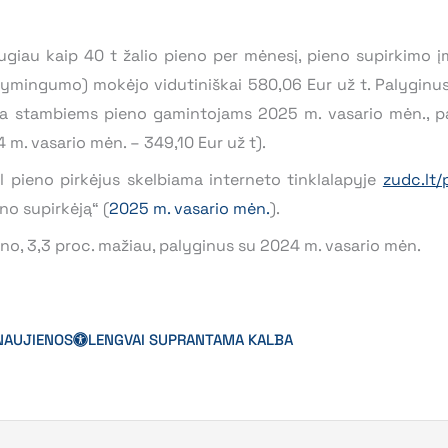
iau kaip 40 t žalio pieno per mėnesį, pieno supirkimo 
ltymingumo) mokėjo vidutiniškai 580,06 Eur už t. Palyginu
aina stambiems pieno gamintojams 2025 m. vasario mėn., p
 m. vasario mėn. – 349,10 Eur už t).
l pieno pirkėjus skelbiama interneto tinklalapyje
zudc.lt/
no supirkėją“ (
2025 m. vasario mėn.
).
eno, 3,3 proc. mažiau, palyginus su 2024 m. vasario mėn.
NAUJIENOS
LENGVAI SUPRANTAMA KALBA