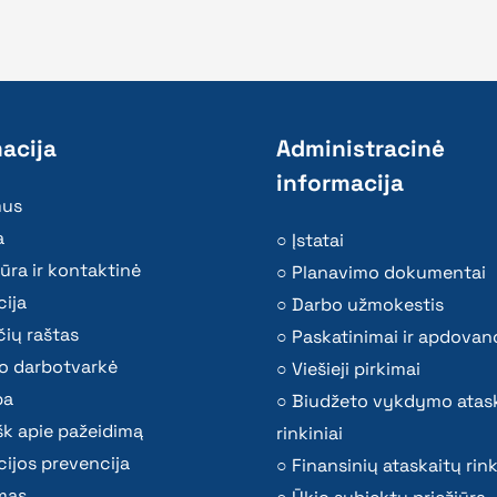
acija
Administracinė
informacija
mus
a
Įstatai
ūra ir kontaktinė
Planavimo dokumentai
ija
Darbo užmokestis
ių raštas
Paskatinimai ir apdovan
o darbotvarkė
Viešieji pirkimai
ba
Biudžeto vykdymo atas
k apie pažeidimą
rinkiniai
ijos prevencija
Finansinių ataskaitų rink
mas