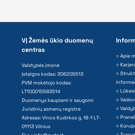
VĮ Žemės ūkio duomenų
Inform
centras
Apie 
Karjer
Valstybės įmonė
Strukt
Įstaigos kodas: 306205513
informac
PVM mokėtojo kodas:
Lūkesč
LT100015583514
Vadov
Duomenys kaupiami ir saugomi
Valdy
Juridinių asmenų registre
Praneš
Adresas: Vinco Kudirkos g. 18-1 LT-
Korupc
01113 Vilnius
Tvaru