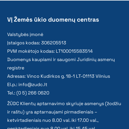
VĮ Žemės ūkio duomenų centras
Valstybės įmonė
Įstaigos kodas: 306205513
PVM mokėtojo kodas: LT100015583514
Duomenys kaupiami ir saugomi Juridinių asmenų
registre
Adresas: Vinco Kudirkos g. 18-1 LT-01113 Vilnius
El.p.:
info@zudc.lt
Tel.: (0 5) 266 0620
ŽŪDC Klientų aptarnavimo skyriuje asmenys (žodžiu
ir raštu) yra aptarnaujami pirmadieniais –
ketvirtadieniais nuo 8.00 val. iki 17.00 val.,
penktadieniais nuo 8.00 val. iki 15.45 val.