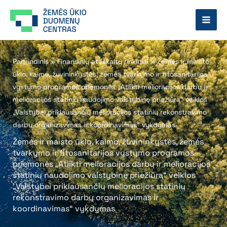
Pereiti
prie
turinio
Pagrindinis
»
Finansinių ataskaitų rinkiniai
»
Žemės ir maisto
ūkio, kaimo, žuvininkystės, žemės tvarkymo ir fitosanitarijos
vystymo programos priemonės „Atlikti melioracijos darbų ir
melioracijos statinių naudojimo valstybinę priežiūrą“ veiklos
„Valstybei priklausančių melioracijos statinių rekonstravimo
darbų organizavimas ir koordinavimas“ vykdymas
Žemės ir maisto ūkio, kaimo, žuvininkystės, žemės
tvarkymo ir fitosanitarijos vystymo programos
priemonės „Atlikti melioracijos darbų ir melioracijos
statinių naudojimo valstybinę priežiūrą“ veiklos
„Valstybei priklausančių melioracijos statinių
rekonstravimo darbų organizavimas ir
koordinavimas“ vykdymas