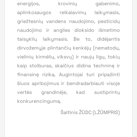
energijos, krovinių gabenimo,
aplinkosaugos reikalavimų laikymasis,
griežtesnių vandens naudojimo, pesticidų
naudojimo ir anglies dioksido išmetimo
taisyklių laikymasis. Be to, didėjantis
dirvožemyje plintančių kenkėjų (nematodų,
vielinių kirmėlių, viksvų) ir naujų ligų, tokių
kaip stolburas, skaičius didina techninę ir
finansinę riziką. Augintojai turi pripažinti
šiuos apribojimus ir bendradarbiauti visoje
vertės grandinėje, kad sustiprintų
konkurencingumą.
Šaltinis ŽŪDC (LŽŪMPRIS)