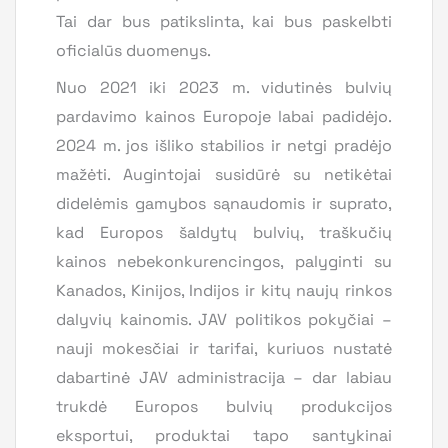
Tai dar bus patikslinta, kai bus paskelbti
oficialūs duomenys.
Nuo 2021 iki 2023 m. vidutinės bulvių
pardavimo kainos Europoje labai padidėjo.
2024 m. jos išliko stabilios ir netgi pradėjo
mažėti. Augintojai susidūrė su netikėtai
didelėmis gamybos sąnaudomis ir suprato,
kad Europos šaldytų bulvių, traškučių
kainos nebekonkurencingos, palyginti su
Kanados, Kinijos, Indijos ir kitų naujų rinkos
dalyvių kainomis. JAV politikos pokyčiai –
nauji mokesčiai ir tarifai, kuriuos nustatė
dabartinė JAV administracija – dar labiau
trukdė Europos bulvių produkcijos
eksportui, produktai tapo santykinai