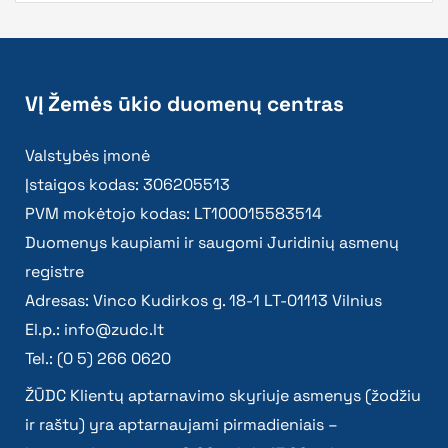
VĮ Žemės ūkio duomenų centras
Valstybės įmonė
Įstaigos kodas: 306205513
PVM mokėtojo kodas: LT100015583514
Duomenys kaupiami ir saugomi Juridinių asmenų
registre
Adresas: Vinco Kudirkos g. 18-1 LT-01113 Vilnius
El.p.:
info@zudc.lt
Tel.: (0 5) 266 0620
ŽŪDC Klientų aptarnavimo skyriuje asmenys (žodžiu
ir raštu) yra aptarnaujami pirmadieniais –