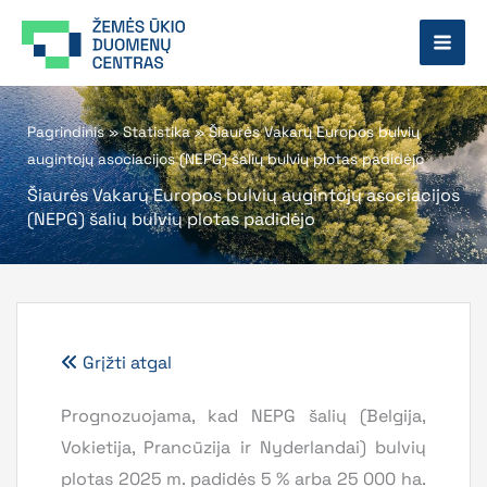
Pereiti
prie
turinio
Pagrindinis
»
Statistika
»
Šiaurės Vakarų Europos bulvių
augintojų asociacijos (NEPG) šalių bulvių plotas padidėjo
Šiaurės Vakarų Europos bulvių augintojų asociacijos
(NEPG) šalių bulvių plotas padidėjo
Grįžti atgal
Prognozuojama, kad NEPG šalių (Belgija,
Vokietija, Prancūzija ir Nyderlandai) bulvių
plotas 2025 m. padidės 5 % arba 25 000 ha.