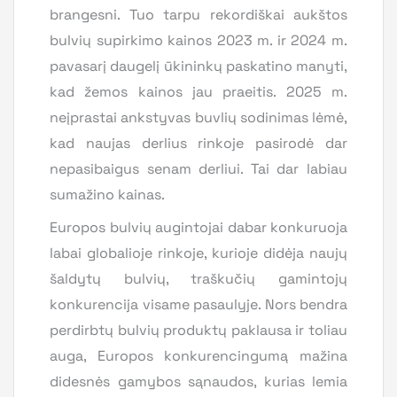
brangesni. Tuo tarpu rekordiškai aukštos
bulvių supirkimo kainos 2023 m. ir 2024 m.
pavasarį daugelį ūkininkų paskatino manyti,
kad žemos kainos jau praeitis. 2025 m.
neįprastai ankstyvas buvlių sodinimas lėmė,
kad naujas derlius rinkoje pasirodė dar
nepasibaigus senam derliui. Tai dar labiau
sumažino kainas.
Europos bulvių augintojai dabar konkuruoja
labai globalioje rinkoje, kurioje didėja naujų
šaldytų bulvių, traškučių gamintojų
konkurencija visame pasaulyje. Nors bendra
perdirbtų bulvių produktų paklausa ir toliau
auga, Europos konkurencingumą mažina
didesnės gamybos sąnaudos, kurias lemia