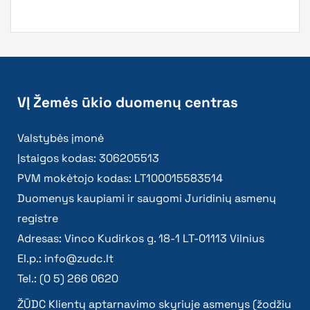
VĮ Žemės ūkio duomenų centras
Valstybės įmonė
Įstaigos kodas: 306205513
PVM mokėtojo kodas: LT100015583514
Duomenys kaupiami ir saugomi Juridinių asmenų
registre
Adresas: Vinco Kudirkos g. 18-1 LT-01113 Vilnius
El.p.:
info@zudc.lt
Tel.: (0 5) 266 0620
ŽŪDC Klientų aptarnavimo skyriuje asmenys (žodžiu