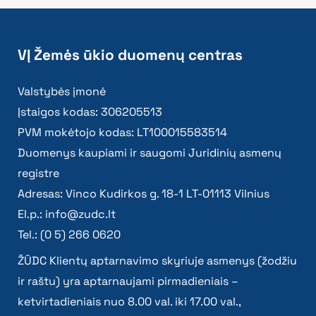
VĮ Žemės ūkio duomenų centras
Valstybės įmonė
Įstaigos kodas: 306205513
PVM mokėtojo kodas: LT100015583514
Duomenys kaupiami ir saugomi Juridinių asmenų
registre
Adresas: Vinco Kudirkos g. 18-1 LT-01113 Vilnius
El.p.:
info@zudc.lt
Tel.: (0 5) 266 0620
ŽŪDC Klientų aptarnavimo skyriuje asmenys (žodžiu
ir raštu) yra aptarnaujami pirmadieniais –
ketvirtadieniais nuo 8.00 val. iki 17.00 val.,