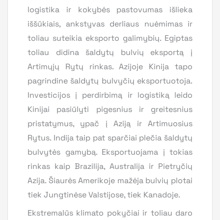
logistika ir kokybės pastovumas išlieka
iššūkiais, ankstyvas derliaus nuėmimas ir
toliau suteikia eksporto galimybių. Egiptas
toliau didina šaldytų bulvių eksportą į
Artimųjų Rytų rinkas. Azijoje Kinija tapo
pagrindine šaldytų bulvyčių eksportuotoja.
Investicijos į perdirbimą ir logistiką leido
Kinijai pasiūlyti pigesnius ir greitesnius
pristatymus, ypač į Aziją ir Artimuosius
Rytus. Indija taip pat sparčiai plečia šaldytų
bulvytės gamybą. Eksportuojama į tokias
rinkas kaip Brazilija, Australija ir Pietryčių
Azija. Šiaurės Amerikoje mažėja bulvių plotai
tiek Jungtinėse Valstijose, tiek Kanadoje.
Ekstremalūs klimato pokyčiai ir toliau daro