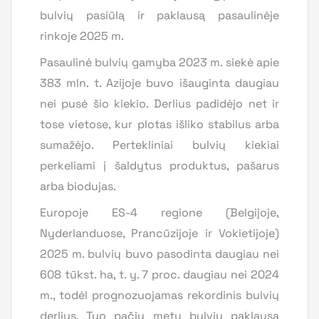
bulvių pasiūlą ir paklausą pasaulinėje
rinkoje 2025 m.
Pasaulinė bulvių gamyba 2023 m. siekė apie
383 mln. t. Azijoje buvo išauginta daugiau
nei pusė šio kiekio. Derlius padidėjo net ir
tose vietose, kur plotas išliko stabilus arba
sumažėjo. Pertekliniai bulvių kiekiai
perkeliami į šaldytus produktus, pašarus
arba biodujas.
Europoje ES-4 regione (Belgijoje,
Nyderlanduose, Prancūzijoje ir Vokietijoje)
2025 m. bulvių buvo pasodinta daugiau nei
608 tūkst. ha, t. y. 7 proc. daugiau nei 2024
m., todėl prognozuojamas rekordinis bulvių
derlius. Tuo pačiu metu bulvių paklausa