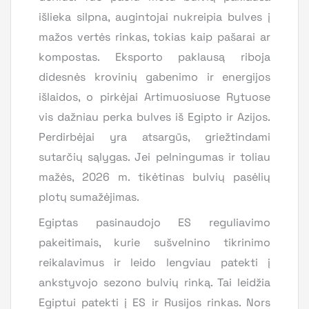
išlieka silpna, augintojai nukreipia bulves į
mažos vertės rinkas, tokias kaip pašarai ar
kompostas. Eksporto paklausą riboja
didesnės krovinių gabenimo ir energijos
išlaidos, o pirkėjai Artimuosiuose Rytuose
vis dažniau perka bulves iš Egipto ir Azijos.
Perdirbėjai yra atsargūs, griežtindami
sutarčių sąlygas. Jei pelningumas ir toliau
mažės, 2026 m. tikėtinas bulvių pasėlių
plotų sumažėjimas.
Egiptas pasinaudojo ES reguliavimo
pakeitimais, kurie sušvelnino tikrinimo
reikalavimus ir leido lengviau patekti į
ankstyvojo sezono bulvių rinką. Tai leidžia
Egiptui patekti į ES ir Rusijos rinkas. Nors