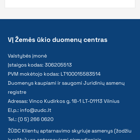
VĮ Žemės ūkio duomenų centras
Valstybės įmonė
Įstaigos kodas: 306205513
PVM mokėtojo kodas: LT100015583514
Duomenys kaupiami ir saugomi Juridinių asmenų
registre
Adresas: Vinco Kudirkos g. 18-1 LT-01113 Vilnius
El.p.:
info@zudc.lt
Tel.: (0 5) 266 0620
ŽŪDC Klientų aptarnavimo skyriuje asmenys (žodžiu
ir raštu) yra aptarnaujami pirmadieniais –