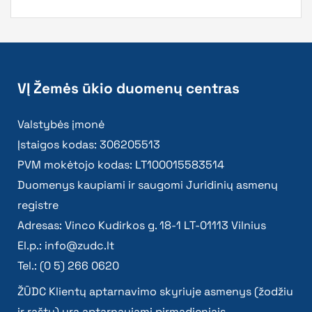
VĮ Žemės ūkio duomenų centras
Valstybės įmonė
Įstaigos kodas: 306205513
PVM mokėtojo kodas: LT100015583514
Duomenys kaupiami ir saugomi Juridinių asmenų
registre
Adresas: Vinco Kudirkos g. 18-1 LT-01113 Vilnius
El.p.:
info@zudc.lt
Tel.: (0 5) 266 0620
ŽŪDC Klientų aptarnavimo skyriuje asmenys (žodžiu
ir raštu) yra aptarnaujami pirmadieniais –