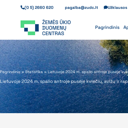
Pereiti
(0 5) 2660 620
pagalba@zudc.lt
Užklauso
prie
turinio
Pagrindinis
A
Pagrindinis
»
Statistika
»
Lietuvoje 2024 m. spalio antroje pusėje kvie
Lietuvoje 2024 m. spalio antroje pusėje kviečių, avižų ir r