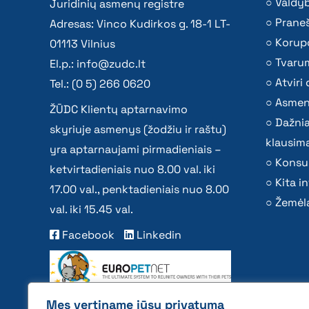
Valdy
Juridinių asmenų registre
Praneš
Adresas: Vinco Kudirkos g. 18-1 LT-
Korupc
01113 Vilnius
Tvaru
El.p.:
info@zudc.lt
Atvir
Tel.: (0 5) 266 0620
Asmen
ŽŪDC Klientų aptarnavimo
Dažni
skyriuje asmenys (žodžiu ir raštu)
klausima
yra aptarnaujami pirmadieniais –
Konsu
ketvirtadieniais nuo 8.00 val. iki
Kita i
17.00 val., penktadieniais nuo 8.00
Žemėla
val. iki 15.45 val.
Facebook
Linkedin
Mes vertiname jūsų privatumą