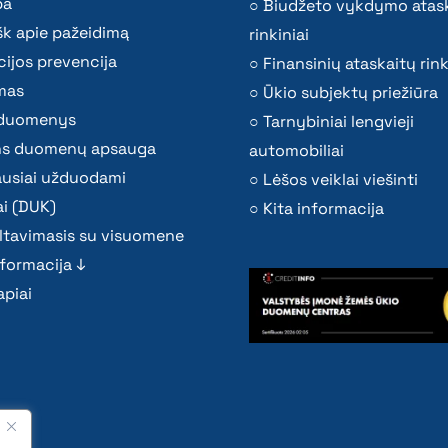
ba
Biudžeto vykdymo atas
k apie pažeidimą
rinkiniai
ijos prevencija
Finansinių ataskaitų rink
mas
Ūkio subjektų priežiūra
i duomenys
Tarnybiniai lengvieji
s duomenų apsauga
automobiliai
ausiai užduodami
Lėšos veiklai viešinti
i (DUK)
Kita informacija
ltavimasis su visuomene
nformacija ↓
piai