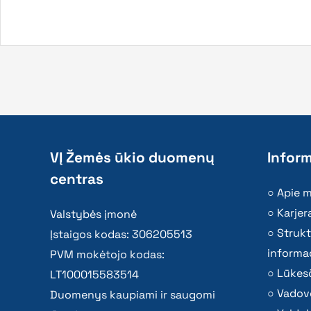
VĮ Žemės ūkio duomenų
Inform
centras
Apie 
Karjer
Valstybės įmonė
Strukt
Įstaigos kodas: 306205513
informac
PVM mokėtojo kodas:
Lūkesč
LT100015583514
Vadov
Duomenys kaupiami ir saugomi