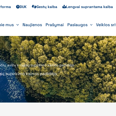
s forma
DUK
Gestų kalba
Lengvai suprantama kalba
pie mus
Naujienos
Prašymai
Paslaugos
Veiklos sr
čių, avižų ir rapsų supirkimo kainos padidėjo
apsų supirkimo kainos padidėjo