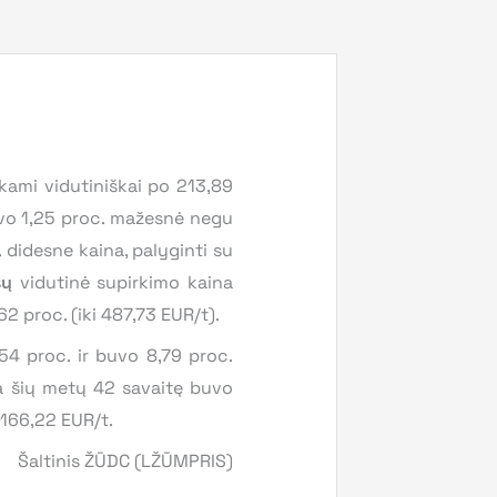
ami vidutiniškai po 213,89
buvo 1,25 proc. mažesnė negu
didesne kaina, palyginti su
sų
vidutinė supirkimo kaina
62 proc. (iki 487,73 EUR/t).
,54 proc. ir buvo 8,79 proc.
a šių metų 42 savaitę buvo
 166,22 EUR/t.
Šaltinis ŽŪDC (LŽŪMPRIS)