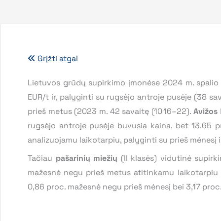
Grįžti atgal
Lietuvos grūdų supirkimo įmonėse 2024 m. spalio 
EUR/t ir, palyginti su rugsėjo antroje pusėje (38 s
prieš metus (2023 m. 42 savaitę (10 16–22).
Avižos
rugsėjo antroje pusėje buvusia kaina, bet 13,65 p
analizuojamu laikotarpiu, palyginti su prieš mėnesį i
Tačiau
pašarinių miežių
(II klasės) vidutinė supir
mažesnė negu prieš metus atitinkamu laikotarpiu i
0,86 proc. mažesnė negu prieš mėnesį bei 3,17 proc.