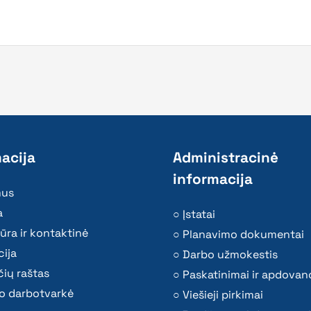
acija
Administracinė
informacija
mus
a
Įstatai
ūra ir kontaktinė
Planavimo dokumentai
ija
Darbo užmokestis
ių raštas
Paskatinimai ir apdovan
o darbotvarkė
Viešieji pirkimai