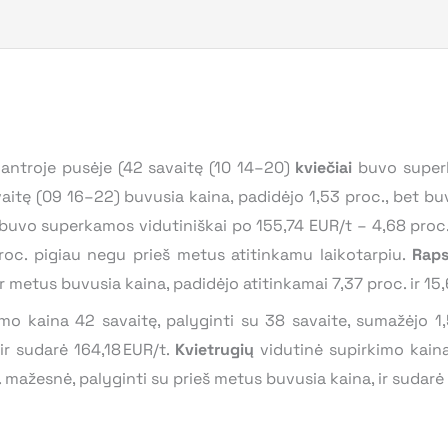
antroje pusėje (42 savaitę (10 14–20)
kviečiai
buvo superk
avaitę (09 16–22) buvusia kaina, padidėjo 1,53 proc., bet 
buvo superkamos vidutiniškai po 155,74 EUR/t – 4,68 proc. 
roc. pigiau negu prieš metus atitinkamu laikotarpiu.
Rap
r metus buvusia kaina, padidėjo atitinkamai 7,37 proc. ir 15,
kimo kaina 42 savaitę, palyginti su 38 savaite, sumažėjo 1
r sudarė 164,18 EUR/t.
Kvietrugių
vidutinė supirkimo kain
 mažesnė, palyginti su prieš metus buvusia kaina, ir sudarė