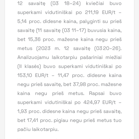
12 savaitę (03 18–24) kviečiai buvo
superkami vidutiniškai po 211,19 EUR/t –
5,14 proc. didesne kaina, palyginti su prieš
savaitę (11 savaitę (03 11–17) buvusia kaina,
bet 15,36 proc. mažesne kaina negu prieš
metus (2023 m. 12 savaitę (03 20–26).
Analizuojamu laikotarpiu pašariniai miežiai
(II klasės) buvo superkami vidutiniškai po
153,10 EUR/t – 11,47 proc. didesne kaina
negu prieš savaitę, bet 37,98 proc. mažesne
kaina negu prieš metus. Rapsai buvo
superkami vidutiniškai po 424,97 EUR/t –
1,93 proc. didesne kaina negu prieš savaitę,
bet 17,41 proc. pigiau negu prieš metus tuo
pačiu laikotarpiu.