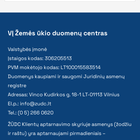
VĮ Žemės ūkio duomenų centras
Valstybės įmonė
Įstaigos kodas: 306205513
PVM mokėtojo kodas: LT100015583514
Duomenys kaupiami ir saugomi Juridinių asmenų
registre
Adresas: Vinco Kudirkos g. 18-1 LT-01113 Vilnius
El.p.:
info@zudc.lt
Tel.: (0 5) 266 0620
ŽŪDC Klientų aptarnavimo skyriuje asmenys (žodžiu
ir raštu) yra aptarnaujami pirmadieniais –