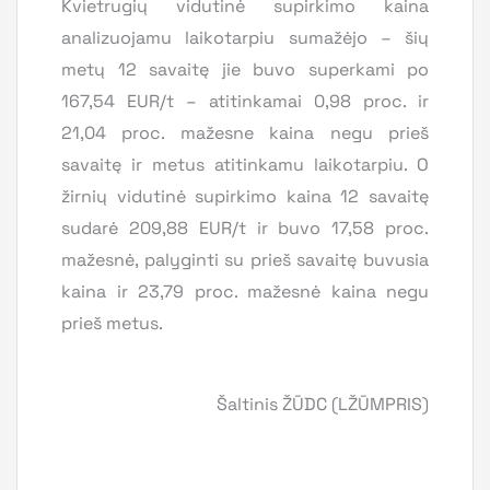
Kvietrugių vidutinė supirkimo kaina
analizuojamu laikotarpiu sumažėjo – šių
metų 12 savaitę jie buvo superkami po
167,54 EUR/t – atitinkamai 0,98 proc. ir
21,04 proc. mažesne kaina negu prieš
savaitę ir metus atitinkamu laikotarpiu. O
žirnių vidutinė supirkimo kaina 12 savaitę
sudarė 209,88 EUR/t ir buvo 17,58 proc.
mažesnė, palyginti su prieš savaitę buvusia
kaina ir 23,79 proc. mažesnė kaina negu
prieš metus.
Šaltinis ŽŪDC (LŽŪMPRIS)