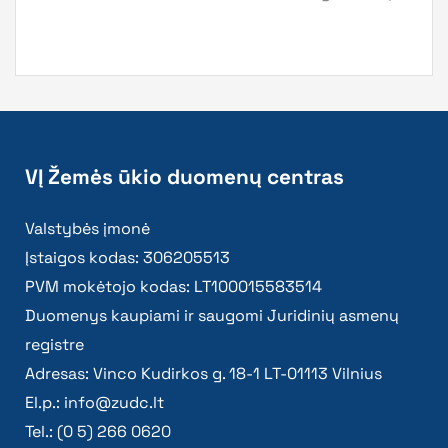
VĮ Žemės ūkio duomenų centras
Valstybės įmonė
Įstaigos kodas: 306205513
PVM mokėtojo kodas: LT100015583514
Duomenys kaupiami ir saugomi Juridinių asmenų
registre
Adresas: Vinco Kudirkos g. 18-1 LT-01113 Vilnius
El.p.:
info@zudc.lt
Tel.: (0 5) 266 0620