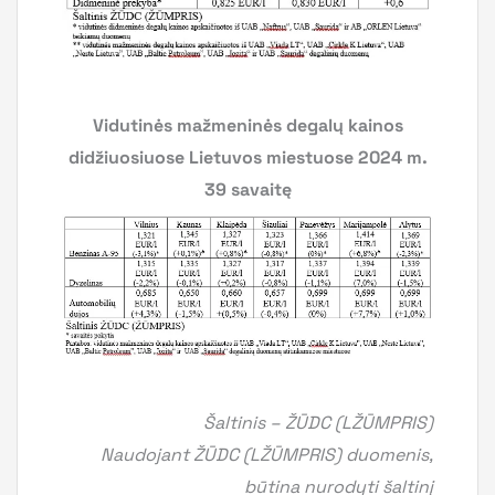
Vidutinės mažmeninės degalų kainos
didžiuosiuose Lietuvos miestuose 2024 m.
39 savaitę
Šaltinis – ŽŪDC (LŽŪMPRIS)
Naudojant ŽŪDC (LŽŪMPRIS) duomenis,
būtina nurodyti šaltinį