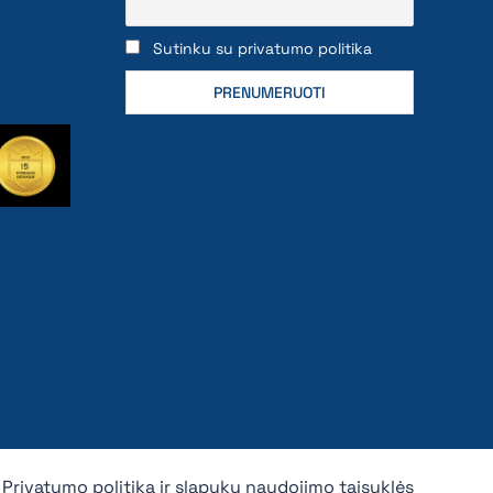
Sutinku su privatumo politika
Privatumo politika ir slapukų naudojimo taisyklės