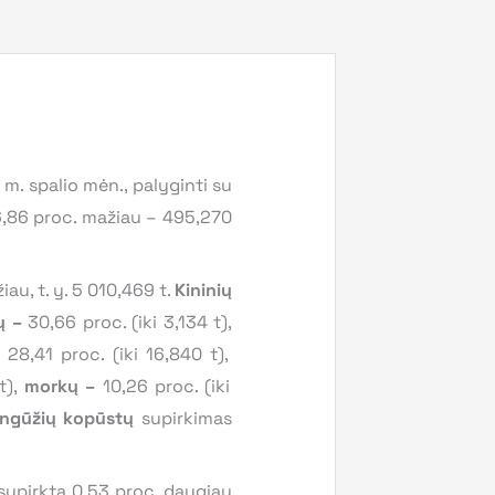
m. spalio mėn., palyginti su
a 6,86 proc. mažiau – 495,270
au, t. y. 5 010,469 t.
Kininių
ų –
30,66 proc. (iki 3,134 t),
28,41 proc. (iki 16,840 t),
t),
morkų
–
10,26 proc. (iki
ngūžių kopūstų
supirkimas
, supirkta 0,53 proc. daugiau