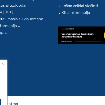
ausiai užduodami
Lėšos veiklai viešinti
i (DUK)
Kita informacija
ltavimasis su visuomene
nformacija ↓
piai
nų centras