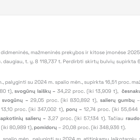
ojų didmeninės, mažmeninės prekybos ir kitose įmonėse 2025 
 daugiau, t. y. 8 118,737 t. Perdirbti skirtų bulvių supirkt
., palyginti su 2024 m. spalio mėn., supirkta 16,51 proc. maži
80 t),
svogūnų laiškų –
34,22 proc. (iki 13,909 t),
česnak
svogūnų –
29,05 proc. (iki 830,892 t),
salierų gumbų
– 
–
13,10 proc. (iki 347,002 t),
porų
–
12,74 proc. (iki 55,644 
apkotinių salierų –
3,27 proc. (iki 57,134 t). Tačiau
raudo
(iki 80,989 t),
pomidorų
– 20,08 proc. (iki 348,936 t).
m. spalio mėn., palyginti su 2024 m. atitinkamu laikotarpiu