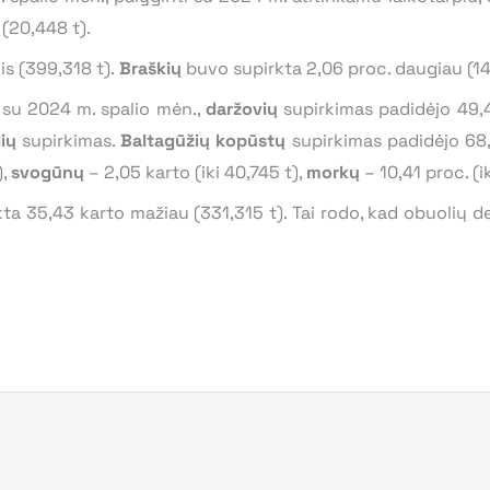
(20,448 t).
s (399,318 t).
Braškių
buvo supirkta 2,06 proc. daugiau (14
 su 2024 m. spalio mėn.,
daržovių
supirkimas padidėjo 49,41
ių
supirkimas.
Baltagūžių kopūstų
supirkimas padidėjo 68,
),
svogūnų
– 2,05 karto (iki 40,745 t),
morkų
– 10,41 proc. (i
ta 35,43 karto mažiau (331,315 t). Tai rodo, kad obuolių der