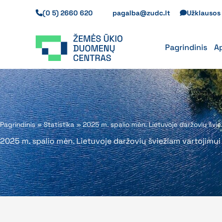
Pereiti
(0 5) 2660 620
pagalba@zudc.lt
Užklauso
prie
turinio
Pagrindinis
A
Pagrindinis
»
Statistika
»
2025 m. spalio mėn. Lietuvoje daržovių švie
2025 m. spalio mėn. Lietuvoje daržovių šviežiam vartojimui