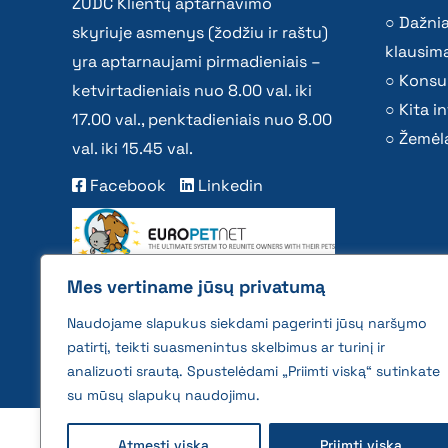
ŽŪDC Klientų aptarnavimo
Dažni
skyriuje asmenys (žodžiu ir raštu)
klausima
yra aptarnaujami pirmadieniais –
Konsu
ketvirtadieniais nuo 8.00 val. iki
Kita i
17.00 val., penktadieniais nuo 8.00
Žemėla
val. iki 15.45 val.
Facebook
Linkedin
Mes vertiname jūsų privatumą
Naudojame slapukus siekdami pagerinti jūsų naršymo
patirtį, teikti suasmenintus skelbimus ar turinį ir
analizuoti srautą. Spustelėdami „Priimti viską“ sutinkate
su mūsų slapukų naudojimu.
2026 © All rights reserved | VĮ Žemės ūkio duome
Atmesti viską
Priimti viską