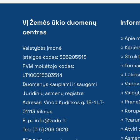
VĮ Žemės ūkio duomenų
Inform
centras
Apie 
Karjer
Valstybės įmonė
Strukt
Įstaigos kodas: 306205513
informac
PVM mokėtojo kodas:
Lūkesč
LT100015583514
Vadov
Duomenys kaupiami ir saugomi
Valdy
Juridinių asmenų registre
Praneš
Adresas: Vinco Kudirkos g. 18-1 LT-
Korupc
01113 Vilnius
Tvaru
El.p.:
info@zudc.lt
Atvir
Tel.: (0 5) 266 0620
Asmen