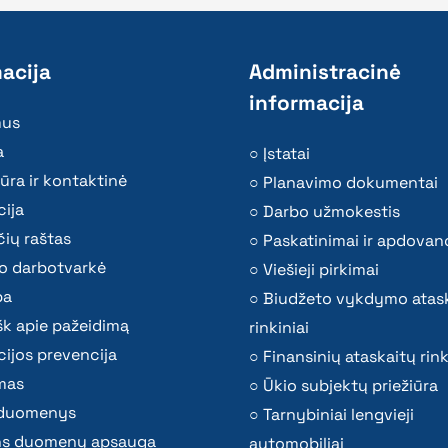
acija
Administracinė
informacija
mus
a
Įstatai
ūra ir kontaktinė
Planavimo dokumentai
ija
Darbo užmokestis
ių raštas
Paskatinimai ir apdovan
o darbotvarkė
Viešieji pirkimai
ba
Biudžeto vykdymo atas
k apie pažeidimą
rinkiniai
ijos prevencija
Finansinių ataskaitų rink
mas
Ūkio subjektų priežiūra
i duomenys
Tarnybiniai lengvieji
s duomenų apsauga
automobiliai