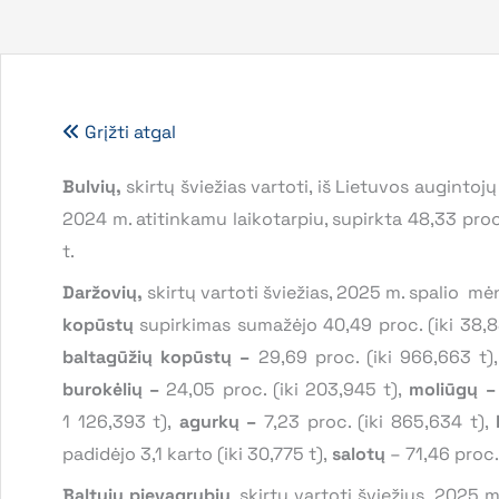
Grįžti atgal
Bulvių,
skirtų šviežias vartoti, iš Lietuvos augint
2024 m. atitinkamu laikotarpiu, supirkta 48,33 proc.
t.
Daržovių,
skirtų vartoti šviežias, 2025 m. spalio mėn
kopūstų
supirkimas sumažėjo 40,49 proc. (iki 38,8
baltagūžių kopūstų
–
29,69 proc. (iki 966,663 t),
burokėlių –
24,05 proc. (iki 203,945 t),
moliūgų 
1 126,393 t),
agurkų
–
7,23 proc. (iki 865,634 t),
l
padidėjo 3,1 karto (iki 30,775 t),
salotų
– 71,46 proc. 
Baltųjų pievagrybių
, skirtų vartoti šviežius, 2025 