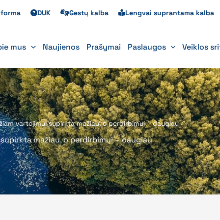
s forma
DUK
Gestų kalba
Lengvai suprantama kalba
pie mus
Naujienos
Prašymai
Paslaugos
Veiklos sr
žiam vartojimui supirkta mažiau, o perdirbimui – daugiau
 supirkta mažiau, o perdirbimui – daugiau