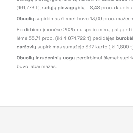
(161,773 t),
rudųjų pievagrybių
– 8,48 proc. daugiau 
Obuolių
supirkimas šiemet buvo 13,09 proc. mažesni
Perdirbimo įmonėse 2025 m. spalio mėn., palyginti
lėmė 55,71 proc. (iki 4 874,722 t) padidėjęs
burokėl
daržovių
supirkimas sumažėjo 3,17 karto (iki 1,800 t
Obuolių ir rudeninių uogų
perdirbimui šiemet supirk
buvo labai mažas.