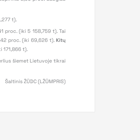
,277 t).
 proc. (iki 5 158,759 t). Tai
42 proc. (iki 69,626 t).
Kitų
ki 171,866 t).
lius šiemet Lietuvoje tikrai
Šaltinis ŽŪDC (LŽŪMPRIS)