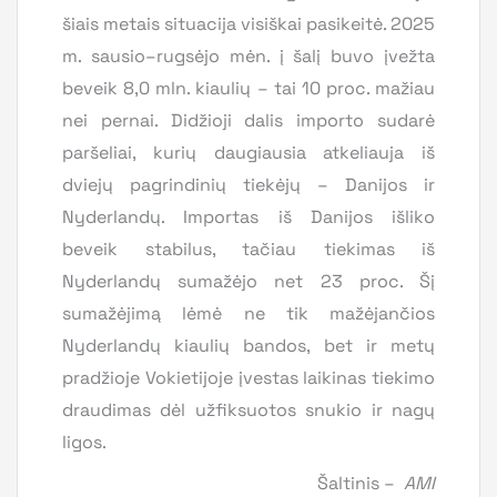
šiais metais situacija visiškai pasikeitė. 2025
m. sausio–rugsėjo mėn. į šalį buvo įvežta
beveik 8,0 mln. kiaulių – tai 10 proc. mažiau
nei pernai. Didžioji dalis importo sudarė
paršeliai, kurių daugiausia atkeliauja iš
dviejų pagrindinių tiekėjų – Danijos ir
Nyderlandų. Importas iš Danijos išliko
beveik stabilus, tačiau tiekimas iš
Nyderlandų sumažėjo net 23 proc. Šį
sumažėjimą lėmė ne tik mažėjančios
Nyderlandų kiaulių bandos, bet ir metų
pradžioje Vokietijoje įvestas laikinas tiekimo
draudimas dėl užfiksuotos snukio ir nagų
ligos.
Šaltinis –
AMI