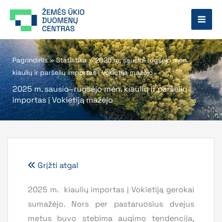
Pereiti
prie
turinio
Pagrindinis
»
Statistika
»
2025 m. sausio–rugsėjo mėn.
kiaulių ir paršelių importas į Vokietiją mažėjo
2025 m. sausio–rugsėjo mėn. kiaulių ir paršelių
importas į Vokietiją mažėjo
Grįžti atgal
2025 m. kiaulių importas į Vokietiją gerokai
sumažėjo. Nors per pastaruosius dvejus
metus buvo stebima augimo tendencija,