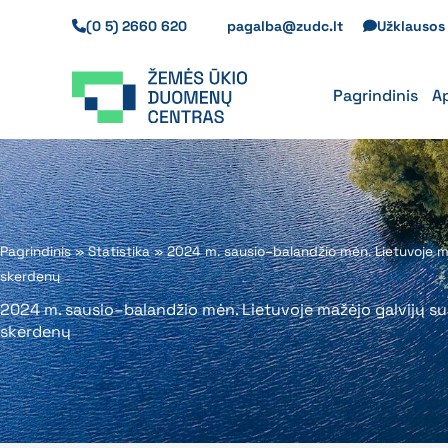
Pereiti
(0 5) 2660 620
pagalba@zudc.lt
Užklauso
prie
turinio
Pagrindinis
A
Pagrindinis
»
Statistika
»
2024 m. sausio–balandžio mėn. Lietuvoje ma
skerdenų
2024 m. sausio–balandžio mėn. Lietuvoje mažėjo galvijų su
skerdenų