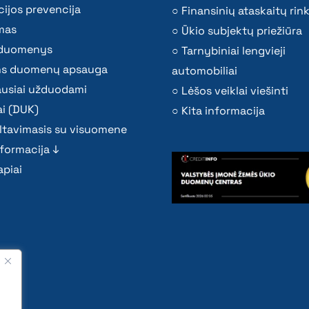
ijos prevencija
Finansinių ataskaitų rink
mas
Ūkio subjektų priežiūra
i duomenys
Tarnybiniai lengvieji
s duomenų apsauga
automobiliai
ausiai užduodami
Lėšos veiklai viešinti
i (DUK)
Kita informacija
ltavimasis su visuomene
nformacija ↓
piai