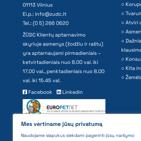
Korupc
01113 Vilnius
Tvaru
El.p.:
info@zudc.lt
Atvir
Tel.: (0 5) 266 0620
Asmen
ŽŪDC Klientų aptarnavimo
Dažni
skyriuje asmenys (žodžiu ir raštu)
klausima
yra aptarnaujami pirmadieniais –
Konsu
ketvirtadieniais nuo 8.00 val. iki
Kita i
17.00 val., penktadieniais nuo 8.00
Žemėla
val. iki 15.45 val.
Facebook
Linkedin
Mes vertiname jūsų privatumą
Naudojame slapukus siekdami pagerinti jūsų naršymo