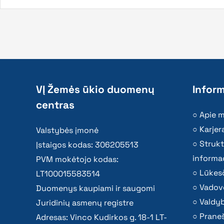
VĮ Žemės ūkio duomenų
Inform
centras
Apie 
Karjer
Valstybės įmonė
Strukt
Įstaigos kodas: 306205513
informac
PVM mokėtojo kodas:
Lūkesč
LT100015583514
Vadov
Duomenys kaupiami ir saugomi
Valdy
Juridinių asmenų registre
Praneš
Adresas: Vinco Kudirkos g. 18-1 LT-