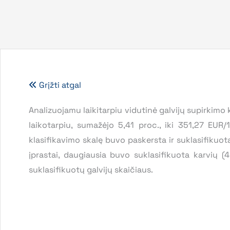
Grįžti atgal
Analizuojamu laikitarpiu vidutinė galvijų supirkim
laikotarpiu, sumažėjo 5,41 proc., iki 351,27 E
klasifikavimo skalę buvo paskersta ir suklasifikuot
įprastai, daugiausia buvo suklasifikuota karvių (4
suklasifikuotų galvijų skaičiaus.