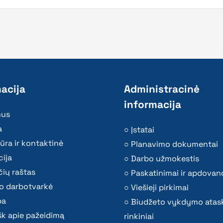
acija
Administracinė
informacija
mus
a
Įstatai
ūra ir kontaktinė
Planavimo dokumentai
ija
Darbo užmokestis
ių raštas
Paskatinimai ir apdovan
o darbotvarkė
Viešieji pirkimai
ba
Biudžeto vykdymo atas
k apie pažeidimą
rinkiniai