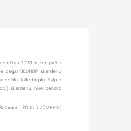
lyginti su 2023 m. tuo pačiu
ėse pagal SEUROP skerdenų
logišku laikotarpiu. Kaip ir
proc.) skerdenų, nuo bendro
Šaltiniai – ŽŪDC (LŽŪMPRIS)