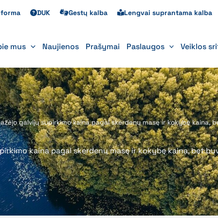
s forma
DUK
Gestų kalba
Lengvai suprantama kalba
pie mus
Naujienos
Prašymai
Paslaugos
Veiklos sr
žėjo galvijų supirkimo kaina pagal skerdenų masę ir kokybę kaina, be
pirkimo kaina pagal skerdenų masę ir kokybę kaina, bet buv