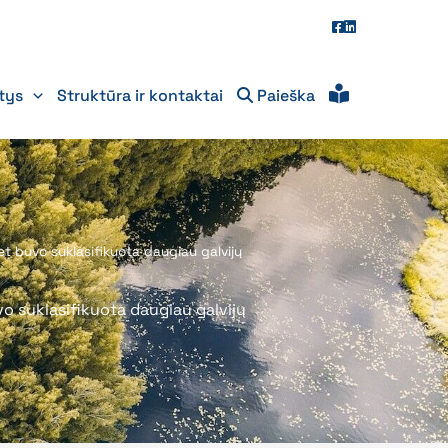
itys
Struktūra ir kontaktai
Paieška
t buvo suklasifikuota daugiau galvijų
o suklasifikuota daugiau galvijų