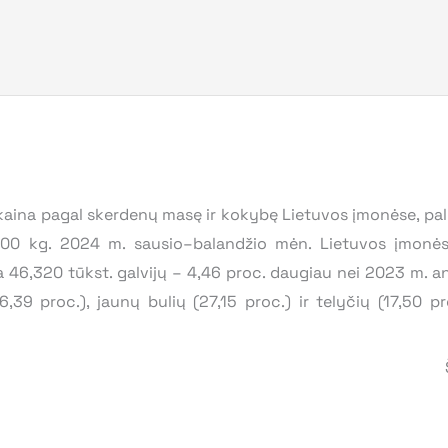
o kaina pagal skerdenų masę ir kokybę Lietuvos įmonėse, pa
UR/100 kg. 2024 m. sausio–balandžio mėn. Lietuvos įmon
a 46,320 tūkst. galvijų – 4,46 proc. daugiau nei 2023 m. ana
6,39 proc.), jaunų bulių (27,15 proc.) ir telyčių (17,50 