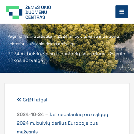
Pereiti
prie
turinio
Pagrindinis
»
Statistika
»
2024 m. bulvių, vaisų ir daržovių
sektoriaus užsienio rinkos apžvalga
2024 m. bulvių, vaisų ir daržovių sektoriaus užsienio
rinkos apžvalga
Grįžti atgal
2024-10-24
–
Dėl nepalankių oro sąlygų
2024 m. bulvių derlius Europoje bus
mažesnis