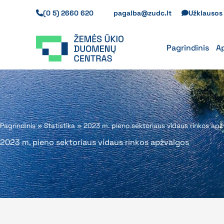
Pereiti
(0 5) 2660 620
pagalba@zudc.lt
Užklauso
prie
turinio
Pagrindinis
A
Pagrindinis
»
Statistika
»
2023 m. pieno sektoriaus vidaus rinkos apž
2023 m. pieno sektoriaus vidaus rinkos apžvalgos