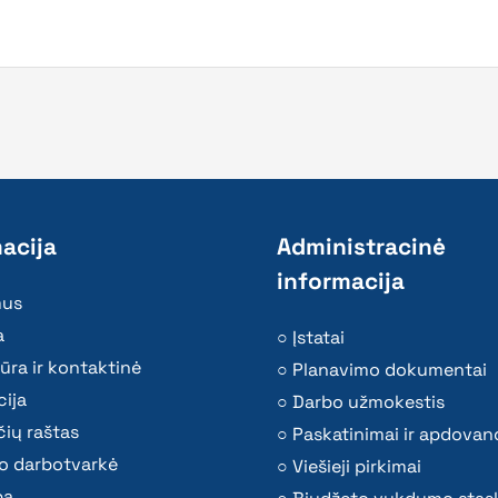
acija
Administracinė
informacija
mus
a
Įstatai
ūra ir kontaktinė
Planavimo dokumentai
ija
Darbo užmokestis
ių raštas
Paskatinimai ir apdovan
o darbotvarkė
Viešieji pirkimai
ba