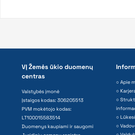
VĮ Žemės ūkio duomenų
Inform
centras
Apie 
Karjer
Valstybės įmonė
Strukt
Įstaigos kodas: 306205513
informac
PVM mokėtojo kodas:
Lūkesč
LT100015583514
Vadov
Duomenys kaupiami ir saugomi
Valdy