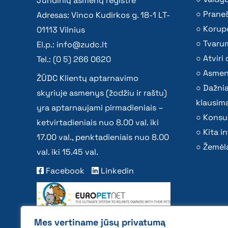
Juridinių asmenų registre
Praneš
Adresas: Vinco Kudirkos g. 18-1 LT-
Korupc
01113 Vilnius
Tvaru
El.p.:
info@zudc.lt
Atvir
Tel.: (0 5) 266 0620
Asmen
ŽŪDC Klientų aptarnavimo
Dažni
skyriuje asmenys (žodžiu ir raštu)
klausima
yra aptarnaujami pirmadieniais –
Konsu
ketvirtadieniais nuo 8.00 val. iki
Kita i
17.00 val., penktadieniais nuo 8.00
Žemėla
val. iki 15.45 val.
Facebook
Linkedin
Mes vertiname jūsų privatumą