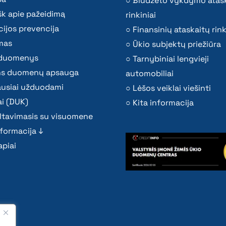
Biudžeto vykdymo atas
k apie pažeidimą
rinkiniai
ijos prevencija
Finansinių ataskaitų rink
mas
Ūkio subjektų priežiūra
i duomenys
Tarnybiniai lengvieji
s duomenų apsauga
automobiliai
ausiai užduodami
Lėšos veiklai viešinti
i (DUK)
Kita informacija
ltavimasis su visuomene
nformacija ↓
piai