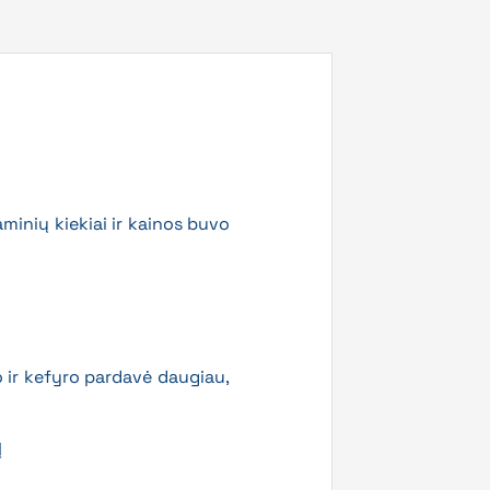
minių kiekiai ir kainos buvo
o ir kefyro pardavė daugiau,
Į