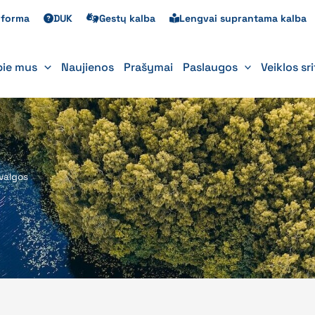
s forma
DUK
Gestų kalba
Lengvai suprantama kalba
pie mus
Naujienos
Prašymai
Paslaugos
Veiklos sr
valgos