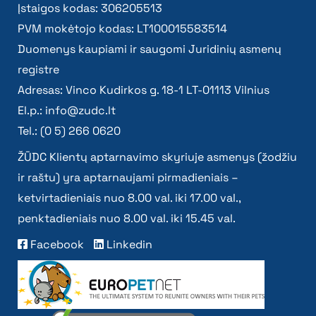
Įstaigos kodas: 306205513
PVM mokėtojo kodas: LT100015583514
Duomenys kaupiami ir saugomi Juridinių asmenų
registre
Adresas: Vinco Kudirkos g. 18-1 LT-01113 Vilnius
El.p.:
info@zudc.lt
Tel.: (0 5) 266 0620
ŽŪDC Klientų aptarnavimo skyriuje asmenys (žodžiu
ir raštu) yra aptarnaujami pirmadieniais –
ketvirtadieniais nuo 8.00 val. iki 17.00 val.,
penktadieniais nuo 8.00 val. iki 15.45 val.
Facebook
Linkedin