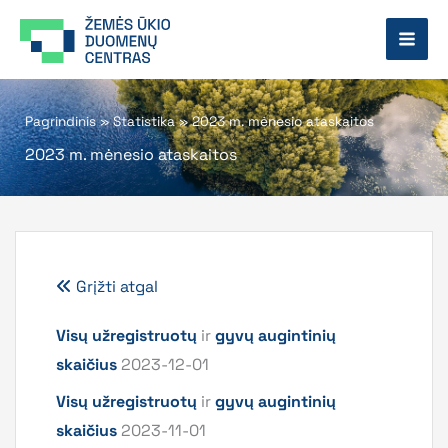
Pereiti
prie
turinio
Pagrindinis
»
Statistika
»
2023 m. mėnesio ataskaitos
2023 m. mėnesio ataskaitos
Grįžti atgal
Visų užregistruotų
ir
gyvų augintinių
skaičius
2023-12-01
Visų užregistruotų
ir
gyvų augintinių
skaičius
2023-11-01