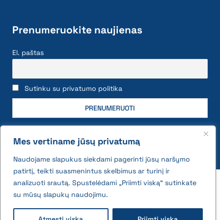
Prenumeruokite naujienas
El. paštas
Sutinku su privatumo politika
Mes vertiname jūsų privatumą
Naudojame slapukus siekdami pagerinti jūsų naršymo
patirtį, teikti suasmenintus skelbimus ar turinį ir
2026 © All rights reserved | VĮ Žemės ūkio duomenų
analizuoti srautą. Spustelėdami „Priimti viską“ sutinkate
centras
su mūsų slapukų naudojimu.
Privatumo politika ir slapukų naudojimo taisyklės
Atmesti viską
Priimti viską