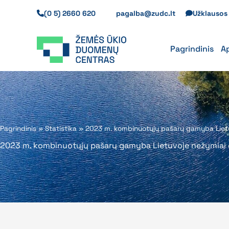
Pereiti
(0 5) 2660 620
pagalba@zudc.lt
Užklauso
prie
turinio
Pagrindinis
A
Pagrindinis
»
Statistika
»
2023 m. kombinuotųjų pašarų gamyba Lietu
2023 m. kombinuotųjų pašarų gamyba Lietuvoje nežymiai 