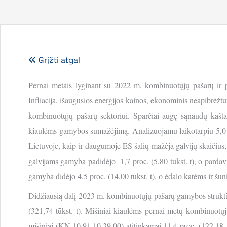
Grįžti atgal
Pernai metais lyginant su 2022 m. kombinuotųjų pašarų ir p
Infliacija, išaugusios energijos kainos, ekonominis neapibrėžt
kombinuotųjų pašarų sektoriui. Sparčiai augę sąnaudų kaštai 
kiaulėms gamybos sumažėjimą. Analizuojamu laikotarpiu 5,0 p
Lietuvoje, kaip ir daugumoje ES šalių mažėja galvijų skaičius,
galvijams gamyba padidėjo 1,7 proc. (5,80 tūkst. t), o pardav
gamyba didėjo 4,5 proc. (14,00 tūkst. t), o ėdalo katėms ir šuni
Didžiausią dalį 2023 m. kombinuotųjų pašarų gamybos struktūroj
(321,74 tūkst. t). Mišiniai kiaulėms pernai metų kombinuotųjų
mišiniai (KN 10.91.10.39.00) atitinkamai 11,4 proc. (122,18 tūk