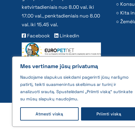
Konsu
ketvirtadieniais nuo 8.00 val. iki
Kita i
17.00 val., penktadieniais nuo 8.00
Žemėla
val. iki 15.45 val.
Facebook
Linkedin
Mes vertiname jūsų privatumą
Naudojame slapukus siekdami pagerinti jūsų naršymo
patirtį, teikti suasmenintus skelbimus ar turinį ir
analizuoti srautą. Spustelėdami „Priimti viską“ sutinkate
su mūsų slapukų naudojimu.
2026 © All rights reserved | VĮ Žemės ūkio duome
Atmesti viską
Priimti viską