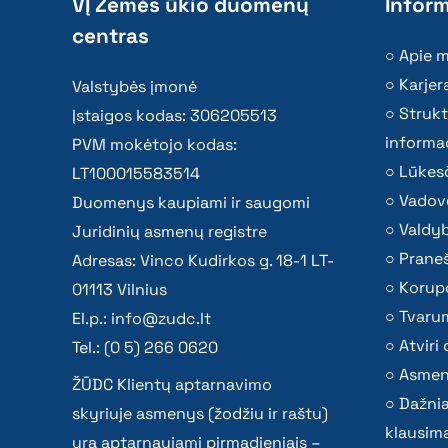
VĮ Žemės ūkio duomenų
Inform
centras
Apie 
Karjer
Valstybės įmonė
Strukt
Įstaigos kodas: 306205513
informac
PVM mokėtojo kodas:
Lūkesč
LT100015583514
Vadov
Duomenys kaupiami ir saugomi
Valdy
Juridinių asmenų registre
Praneš
Adresas: Vinco Kudirkos g. 18-1 LT-
Korupc
01113 Vilnius
Tvaru
El.p.:
info@zudc.lt
Atvir
Tel.: (0 5) 266 0620
Asmen
ŽŪDC Klientų aptarnavimo
Dažni
skyriuje asmenys (žodžiu ir raštu)
klausima
yra aptarnaujami pirmadieniais –