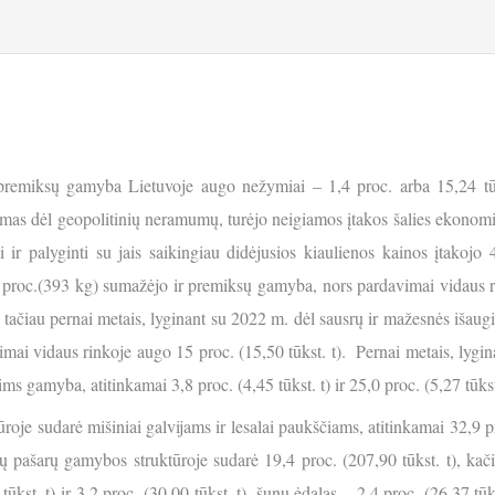
remiksų gamyba Lietuvoje augo nežymiai – 1,4 proc. arba 15,24 tūks
umas dėl geopolitinių neramumų, turėjo neigiamos įtakos šalies ekonomin
ir palyginti su jais saikingiau didėjusios kiaulienos kainos įtakojo 4
roc.(393 kg) sumažėjo ir premiksų gamyba, nors pardavimai vidaus rin
 tačiau pernai metais, lyginant su 2022 m. dėl sausrų ir mažesnės išaug
imai vidaus rinkoje augo 15 proc. (15,50 tūkst. t). Pernai metais, lygi
ms gamyba, atitinkamai 3,8 proc. (4,45 tūkst. t) ir 25,0 proc. (5,27 tūkst.
e sudarė mišiniai galvijams ir lesalai paukščiams, atitinkamai 32,9 pro
 pašarų gamybos struktūroje sudarė 19,4 proc. (207,90 tūkst. t), kačių 
st. t) ir 3,2 proc. (30,00 tūkst. t), šunų ėdalas – 2,4 proc. (26,37 tūks