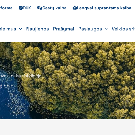
s forma
DUK
Gestų kalba
Lengvai suprantama kalba
pie mus
Naujienos
Prašymai
Paslaugos
Veiklos sr
voje nežymiai didėjo
didėjo