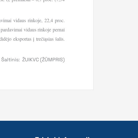
vimai vidaus rinkoje, 22,4 proc.
ų pardavimai vidaus rinkoje pernai
idėjo eksportas į trečiąsias šalis.
Šaltinis: ŽUIKVC (ŽŪMPRIS)