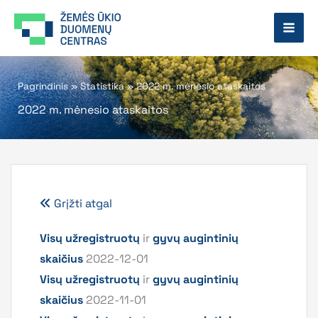
Pereiti
prie
turinio
Pagrindinis
»
Statistika
»
2022 m. mėnesio ataskaitos
2022 m. mėnesio ataskaitos
Grįžti atgal
Visų užregistruotų
ir
gyvų augintinių
skaičius
2022-12-01
Visų užregistruotų
ir
gyvų augintinių
skaičius
2022-11-01