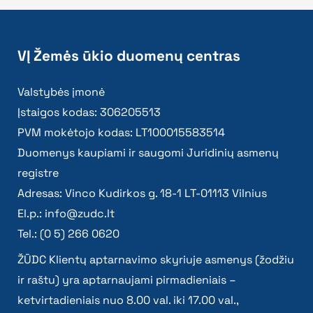
VĮ Žemės ūkio duomenų centras
Valstybės įmonė
Įstaigos kodas: 306205513
PVM mokėtojo kodas: LT100015583514
Duomenys kaupiami ir saugomi Juridinių asmenų
registre
Adresas: Vinco Kudirkos g. 18-1 LT-01113 Vilnius
El.p.:
info@zudc.lt
Tel.: (0 5) 266 0620
ŽŪDC Klientų aptarnavimo skyriuje asmenys (žodžiu
ir raštu) yra aptarnaujami pirmadieniais –
ketvirtadieniais nuo 8.00 val. iki 17.00 val.,