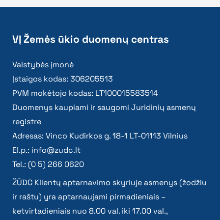
VĮ Žemės ūkio duomenų centras
Valstybės įmonė
Įstaigos kodas: 306205513
PVM mokėtojo kodas: LT100015583514
Duomenys kaupiami ir saugomi Juridinių asmenų
registre
Adresas: Vinco Kudirkos g. 18-1 LT-01113 Vilnius
El.p.:
info@zudc.lt
Tel.: (0 5) 266 0620
ŽŪDC Klientų aptarnavimo skyriuje asmenys (žodžiu
ir raštu) yra aptarnaujami pirmadieniais –
ketvirtadieniais nuo 8.00 val. iki 17.00 val.,