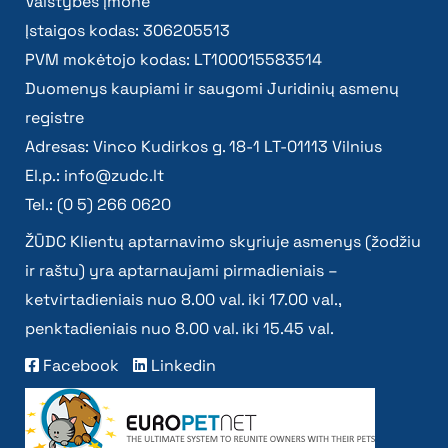
Valstybės įmonė
Įstaigos kodas: 306205513
PVM mokėtojo kodas: LT100015583514
Duomenys kaupiami ir saugomi Juridinių asmenų
registre
Adresas: Vinco Kudirkos g. 18-1 LT-01113 Vilnius
El.p.:
info@zudc.lt
Tel.: (0 5) 266 0620
ŽŪDC Klientų aptarnavimo skyriuje asmenys (žodžiu
ir raštu) yra aptarnaujami pirmadieniais –
ketvirtadieniais nuo 8.00 val. iki 17.00 val.,
penktadieniais nuo 8.00 val. iki 15.45 val.
Facebook
Linkedin