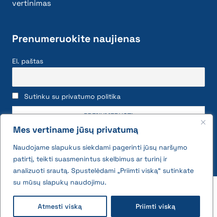
vertinimas
Prenumeruokite naujienas
El. paštas
Sutinku su privatumo politika
Mes vertiname jūsų privatumą
Naudojame slapukus siekdami pagerinti jūsų naršymo
patirtį, teikti suasmenintus skelbimus ar turinį ir
analizuoti srautą. Spustelėdami „Priimti viską“ sutinkate
su mūsų slapukų naudojimu.
2026 © All rights reserved | VĮ Žemės ūkio duomenų
centras
Atmesti viską
Priimti viską
Privatumo politika ir slapukų naudojimo taisyklės