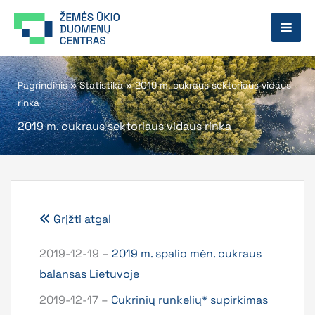
Pereiti
prie
turinio
Pagrindinis
»
Statistika
»
2019 m. cukraus sektoriaus vidaus
rinka
2019 m. cukraus sektoriaus vidaus rinka
Grįžti atgal
2019-12-19 –
2019 m. spalio mėn. cukraus
balansas Lietuvoje
2019-12-17 –
Cukrinių runkelių* supirkimas