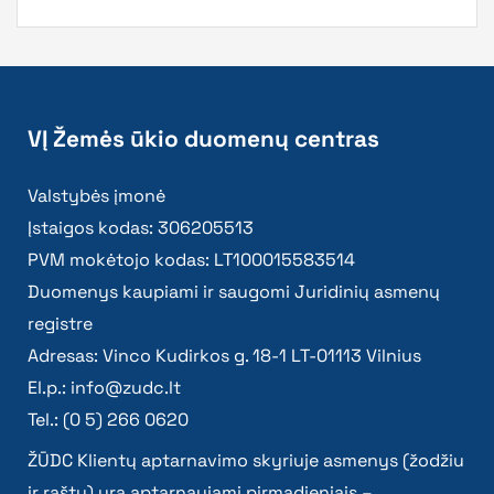
VĮ Žemės ūkio duomenų centras
Valstybės įmonė
Įstaigos kodas: 306205513
PVM mokėtojo kodas: LT100015583514
Duomenys kaupiami ir saugomi Juridinių asmenų
registre
Adresas: Vinco Kudirkos g. 18-1 LT-01113 Vilnius
El.p.:
info@zudc.lt
Tel.: (0 5) 266 0620
ŽŪDC Klientų aptarnavimo skyriuje asmenys (žodžiu
ir raštu) yra aptarnaujami pirmadieniais –