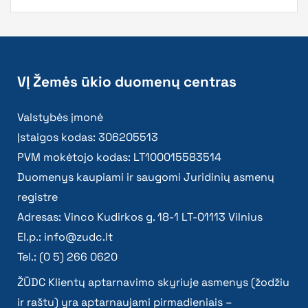
VĮ Žemės ūkio duomenų centras
Valstybės įmonė
Įstaigos kodas: 306205513
PVM mokėtojo kodas: LT100015583514
Duomenys kaupiami ir saugomi Juridinių asmenų
registre
Adresas: Vinco Kudirkos g. 18-1 LT-01113 Vilnius
El.p.:
info@zudc.lt
Tel.: (0 5) 266 0620
ŽŪDC Klientų aptarnavimo skyriuje asmenys (žodžiu
ir raštu) yra aptarnaujami pirmadieniais –