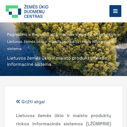
Pereiti
prie
turinio
Pagrindinis
»
Registrai, informacinės sistemos, kitos veiklos
»
Lietuvos žemės ūkio ir maisto produktų rinkos informacinė
sistema
Lietuvos žemės ūkio ir maisto produktų rinkos
informacinė sistema
Grįžti atgal
Lietuvos žemės ūkio ir maisto produktų
rinkos informacinės sistemos (LŽŪMPRIS)