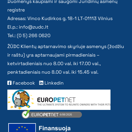
Duomenys kaupiami ir saugomi Juridinių asmenų
registre
Adresas: Vinco Kudirkos g. 18-1 LT-01113 Vilnius
El.p.:
info@zudc.lt
Tel.: (0 5) 266 0620
ŽŪDC Klientų aptarnavimo skyriuje asmenys (žodžiu
ir raštu) yra aptarnaujami pirmadieniais –
ketvirtadieniais nuo 8.00 val. iki 17.00 val.,
penktadieniais nuo 8.00 val. iki 15.45 val.
Facebook
Linkedin