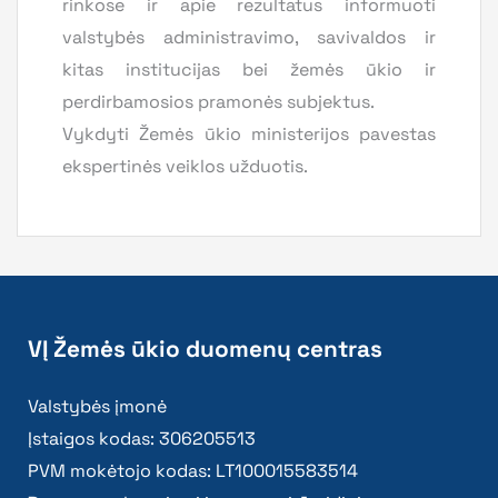
rinkose ir apie rezultatus informuoti
valstybės administravimo, savivaldos ir
kitas institucijas bei žemės ūkio ir
perdirbamosios pramonės subjektus.
Vykdyti Žemės ūkio ministerijos pavestas
ekspertinės veiklos užduotis.
VĮ Žemės ūkio duomenų centras
Valstybės įmonė
Įstaigos kodas: 306205513
PVM mokėtojo kodas: LT100015583514