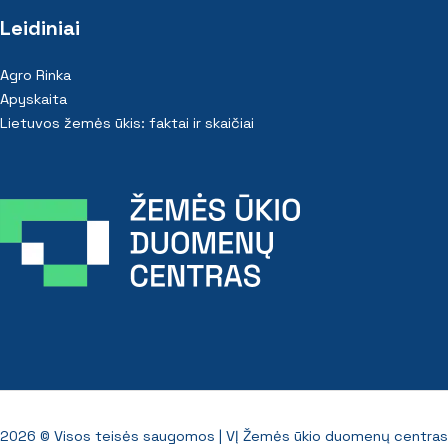
Leidiniai
Agro Rinka
Apyskaita
Lietuvos žemės ūkis: faktai ir skaičiai
2026 © Visos teisės saugomos |
VĮ Žemės ūkio duomenų centras