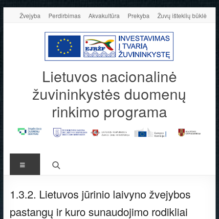
Skip
Žvejyba
Perdirbimas
Akvakultūra
Prekyba
Žuvų išteklių būklė
to
content
Lietuvos nacionalinė
žuvininkystės duomenų
rinkimo programa
Meniu
1.3.2. Lietuvos jūrinio laivyno žvejybos
pastangų ir kuro sunaudojimo rodikliai