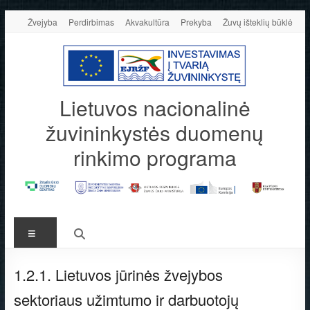
Skip
Žvejyba
Perdirbimas
Akvakultūra
Prekyba
Žuvų išteklių būklė
to
content
Lietuvos nacionalinė
žuvininkystės duomenų
rinkimo programa
Meniu
1.2.1. Lietuvos jūrinės žvejybos
sektoriaus užimtumo ir darbuotojų