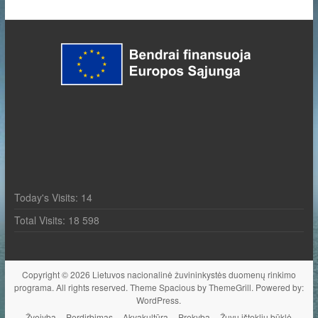
Today's Visits:
14
Total Visits:
18 598
Copyright © 2026
Lietuvos nacionalinė žuvininkystės duomenų rinkimo
programa
. All rights reserved. Theme
Spacious
by ThemeGrill. Powered by:
WordPress
.
Žvejyba
Perdirbimas
Akvakultūra
Prekyba
Žuvų išteklių būklė