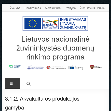
Skip
Žvejyba
Perdirbimas
Akvakultūra
Prekyba
Žuvų išteklių būklė
to
content
Lietuvos nacionalinė
žuvininkystės duomenų
rinkimo programa
Meniu
3.1.2. Akvakultūros produkcijos
gamyba