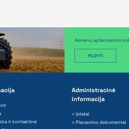
Asmenų aptarnavimo kok
PILDYTI
acija
Administracinė
informacija
mus
a
Įstatai
ūra ir kontaktinė
Planavimo dokumentai