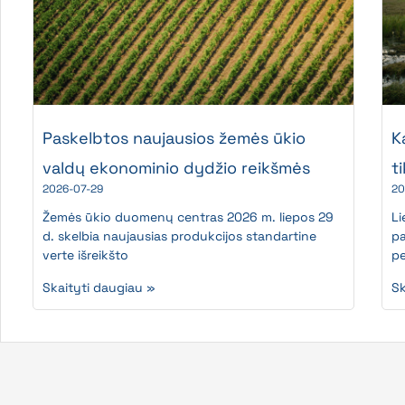
Paskelbtos naujausios žemės ūkio
K
valdų ekonominio dydžio reikšmės
t
2026-07-29
20
Žemės ūkio duomenų centras 2026 m. liepos 29
Li
d. skelbia naujausias produkcijos standartine
pa
verte išreikšto
pe
Skaityti daugiau »
Sk