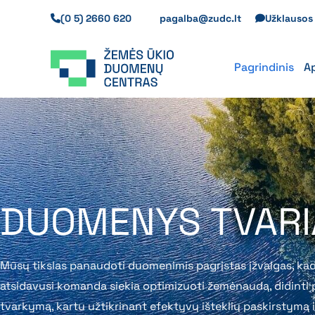
Pereiti
(0 5) 2660 620
pagalba@zudc.lt
Užklauso
prie
turinio
Pagrindinis
A
DUOMENYS TVARIA
Mūsų tikslas panaudoti duomenimis pagrįstas įžvalgas, kad
atsidavusi komanda siekia optimizuoti žemėnaudą, didinti pa
tvarkymą, kartu užtikrinant efektyvų išteklių paskirstymą 