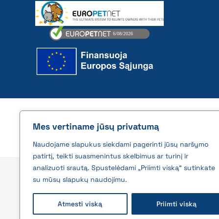
2026 © All rights reserved | VĮ Žemės ūkio duome
Mes vertiname jūsų privatumą
Naudojame slapukus siekdami pagerinti jūsų naršymo
patirtį, teikti suasmenintus skelbimus ar turinį ir
analizuoti srautą. Spustelėdami „Priimti viską“ sutinkate
su mūsų slapukų naudojimu.
Atmesti viską
Priimti viską