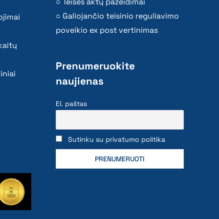
Teisės aktų pažeidimai
Galiojančio teisinio reguliavimo
ojimai
poveikio ex post vertinimas
kaitų
Prenumeruokite
iniai
naujienas
El. paštas
Sutinku su privatumo politika