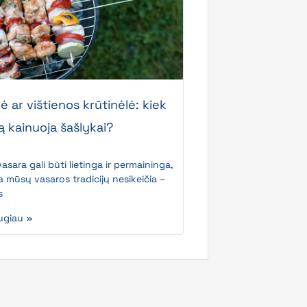
 ar vištienos krūtinėlė: kiek
ą kainuoja šašlykai?
asara gali būti lietinga ir permaininga,
a mūsų vasaros tradicijų nesikeičia –
s
ugiau »