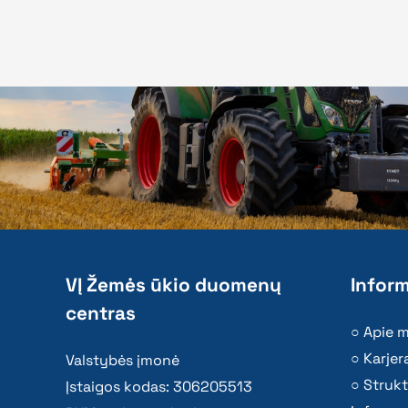
VĮ Žemės ūkio duomenų
Inform
centras
Apie 
Karjer
Valstybės įmonė
Strukt
Įstaigos kodas: 306205513