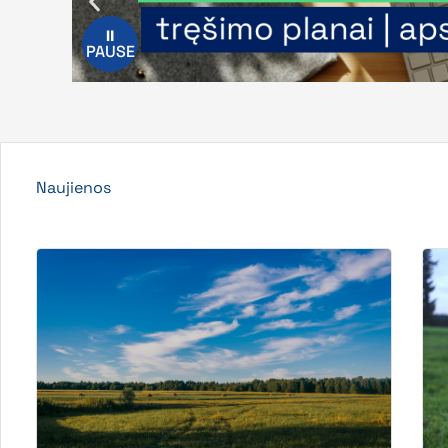
⏸
PAUSE
Naujienos