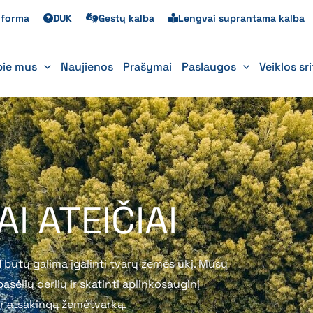
s forma
DUK
Gestų kalba
Lengvai suprantama kalba
pie mus
Naujienos
Prašymai
Paslaugos
Veiklos sr
I ATEIČIAI
 būtų galima įgalinti tvarų žemės ūkį. Mūsų
sėlių derlių ir skatinti aplinkosauginį
ir atsakingą žemėtvarką.