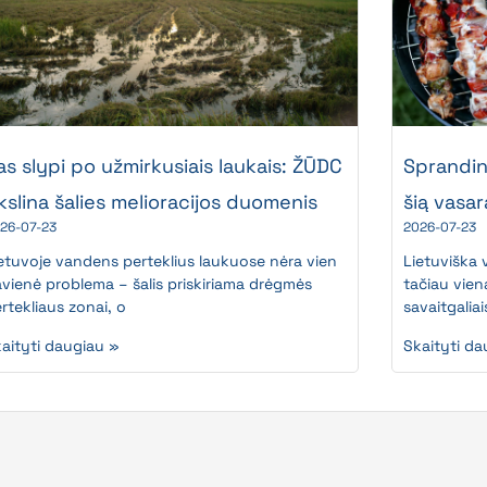
as slypi po užmirkusiais laukais: ŽŪDC
Sprandinė
ikslina šalies melioracijos duomenis
šią vasar
26-07-23
2026-07-23
etuvoje vandens perteklius laukuose nėra vien
Lietuviška v
vienė problema – šalis priskiriama drėgmės
tačiau vien
rtekliaus zonai, o
savaitgaliai
aityti daugiau »
Skaityti da