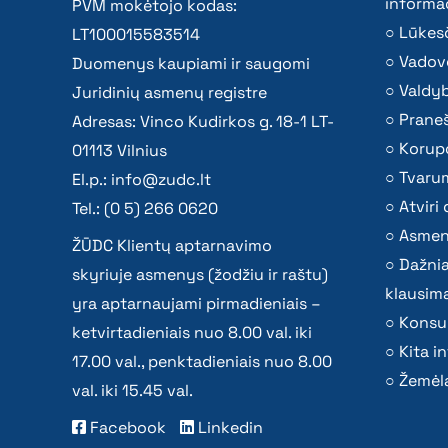
informac
PVM mokėtojo kodas:
Lūkesč
LT100015583514
Vadov
Duomenys kaupiami ir saugomi
Valdy
Juridinių asmenų registre
Praneš
Adresas: Vinco Kudirkos g. 18-1 LT-
Korupc
01113 Vilnius
Tvaru
El.p.:
info@zudc.lt
Atvir
Tel.: (0 5) 266 0620
Asmen
ŽŪDC Klientų aptarnavimo
Dažni
skyriuje asmenys (žodžiu ir raštu)
klausima
yra aptarnaujami pirmadieniais –
Konsu
ketvirtadieniais nuo 8.00 val. iki
Kita i
17.00 val., penktadieniais nuo 8.00
Žemėla
val. iki 15.45 val.
Facebook
Linkedin