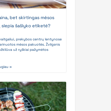
aina, bet skirtingas mėsos
ą slepia šašlyko etiketė?
vaitgaliui, prekybos centrų lentynose
marinuotos mėsos pakuotės. Žvilgsnis
užkliūva už ryškiai pažymėtos
ugiau »