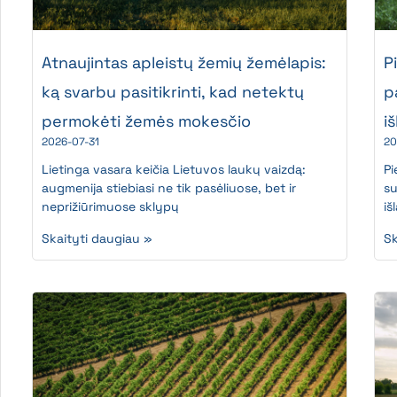
Atnaujintas apleistų žemių žemėlapis:
P
ką svarbu pasitikrinti, kad netektų
p
permokėti žemės mokesčio
i
2026-07-31
20
Lietinga vasara keičia Lietuvos laukų vaizdą:
Pi
augmenija stiebiasi ne tik pasėliuose, bet ir
su
neprižiūrimuose sklypų
iš
Skaityti daugiau »
Sk