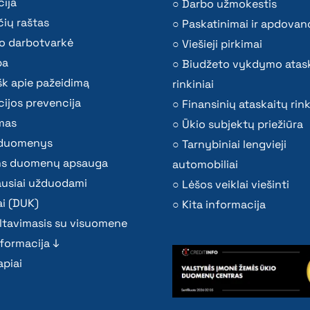
ija
Darbo užmokestis
ių raštas
Paskatinimai ir apdovan
o darbotvarkė
Viešieji pirkimai
ba
Biudžeto vykdymo atas
k apie pažeidimą
rinkiniai
ijos prevencija
Finansinių ataskaitų rink
mas
Ūkio subjektų priežiūra
i duomenys
Tarnybiniai lengvieji
s duomenų apsauga
automobiliai
ausiai užduodami
Lėšos veiklai viešinti
i (DUK)
Kita informacija
ltavimasis su visuomene
nformacija ↓
piai