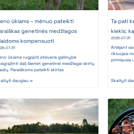
ieno ūkiams – mėnuo pateikti
Ta pati k
araiškas genetinės medžiagos
kiekis: k
2026-07-31
šlaidoms kompensuoti
Artėjant sa
26-07-31
rikiuojasi 
eno ūkiams rugpjūtį atsiveria galimybė
pirmiausia 
sigrąžinti dalį šiemet genetinei medžiagai skirtų
laidų. Paraiškoms pateikti skirtas
aityti daugiau »
Skaityti da