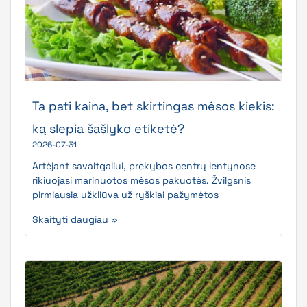
Ta pati kaina, bet skirtingas mėsos kiekis:
ką slepia šašlyko etiketė?
2026-07-31
Artėjant savaitgaliui, prekybos centrų lentynose
rikiuojasi marinuotos mėsos pakuotės. Žvilgsnis
pirmiausia užkliūva už ryškiai pažymėtos
Skaityti daugiau »