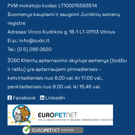
PVM mokėtojo kodas: LT100015583514
Duomenys kaupiami ir saugomi Juridinių asmenų
registre
Adresas: Vinco Kudirkos g. 18-1 LT-01113 Vilnius
El.p.:
info@zudc.lt
Tel.: (0 5) 266 0620
ŽŪDC Klientų aptarnavimo skyriuje asmenys (žodžiu
ir raštu) yra aptarnaujami pirmadieniais –
ketvirtadieniais nuo 8.00 val. iki 17.00 val.,
penktadieniais nuo 8.00 val. iki 15.45 val.
Facebook
Linkedin