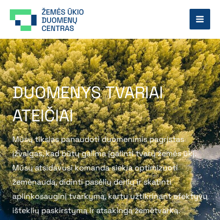
Pereiti
prie
turinio
DUOMENYS TVARIAI
ATEIČIAI
Mūsų tikslas panaudoti duomenimis pagrįstas
įžvalgas, kad būtų galima įgalinti tvarų žemės ūkį.
Mūsų atsidavusi komanda siekia optimizuoti
žemėnaudą, didinti pasėlių derlių ir skatinti
aplinkosauginį tvarkymą, kartu užtikrinant efektyvų
išteklių paskirstymą ir atsakingą žemėtvarką.