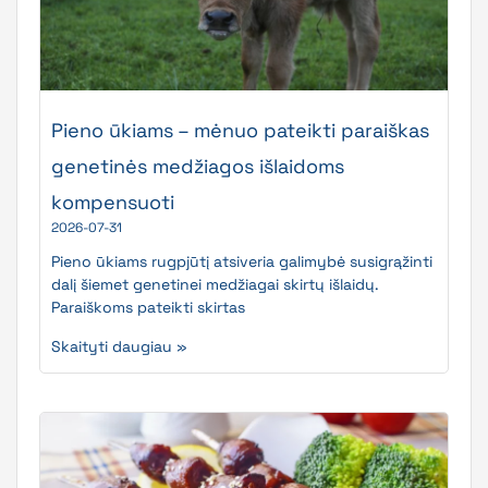
Pieno ūkiams – mėnuo pateikti paraiškas
genetinės medžiagos išlaidoms
kompensuoti
2026-07-31
Pieno ūkiams rugpjūtį atsiveria galimybė susigrąžinti
dalį šiemet genetinei medžiagai skirtų išlaidų.
Paraiškoms pateikti skirtas
Skaityti daugiau »