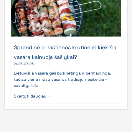
Sprandinė ar vištienos krūtinėlė: kiek šią
vasarą kainuoja šašlykai?
2026-07-23
Lietuviška vasara gali būti lietinga ir permaininga,
tačiau viena mūsų vasaros tradicijų nesikeičia –
savaitgaliais
Skaityti daugiau »