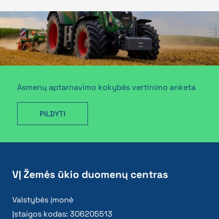
Asmenų aptarnavimo kokybės vertinimo anketa
PILDYTI
VĮ Žemės ūkio duomenų centras
Valstybės įmonė
Įstaigos kodas: 306205513