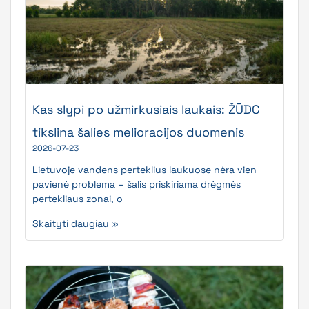
Kas slypi po užmirkusiais laukais: ŽŪDC
tikslina šalies melioracijos duomenis
2026-07-23
Lietuvoje vandens perteklius laukuose nėra vien
pavienė problema – šalis priskiriama drėgmės
pertekliaus zonai, o
Skaityti daugiau »