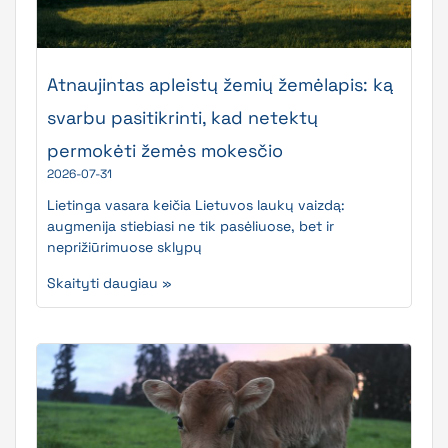
Atnaujintas apleistų žemių žemėlapis: ką
svarbu pasitikrinti, kad netektų
permokėti žemės mokesčio
2026-07-31
Lietinga vasara keičia Lietuvos laukų vaizdą:
augmenija stiebiasi ne tik pasėliuose, bet ir
neprižiūrimuose sklypų
Skaityti daugiau »